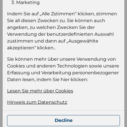
Einloggen um den Preis zu
Marketing
sehen
Indem Sie auf „Alle Zstimmen“ klicken, stimmen
Sie müssen eingeloggt sein, um Preise zu
Sie all diesen Zwecken zu. Sie können auch
sehen und/oder dieses Produkt zu kaufen.
angeben, zu welchen Zwecken Sie der
Verwendung der benutzerdefinierten Auswahl
Einloggen
Anmeldung für B2B Konto
zustimmen und dann auf „Ausgewählte
akzeptieren“ klicken..
Sie können mehr über unsere Verwendung von
Cookies und anderen Technologien sowie unsere
Erfassung und Verarbeitung personenbezogener
Produktinformation
Daten lesen, indem Sie hier klicken:
Wählen Sie eine Sprache und ein Format für
Lesen Sie mehr über Cookies
Ihre Produktdatei aus
Hinweis zum Datenschutz
Sprache
Keiner
Decline