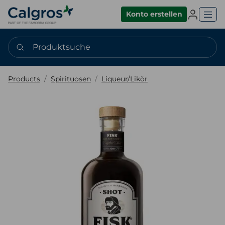
Einlogge
Konto erstellen
Produktsuche
Products
Spirituosen
Liqueur/Likör