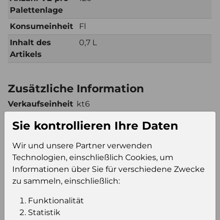
Palettenlage
Konsumeinheit
Fl
Inhalt des
0,7 L
Artikels
Zusätzliche Information
Verkaufseinheit
kt6
(VE)
Sie kontrollieren Ihre Daten
Verkaufseinheit
105
pro Palette
Wir und unsere Partner verwenden
Konsumeinheit
Fl
Technologien, einschließlich Cookies, um
Stückzahl pro
630
Informationen über Sie für verschiedene Zwecke
Palette
zu sammeln, einschließlich:
Funktionalität
Statistik