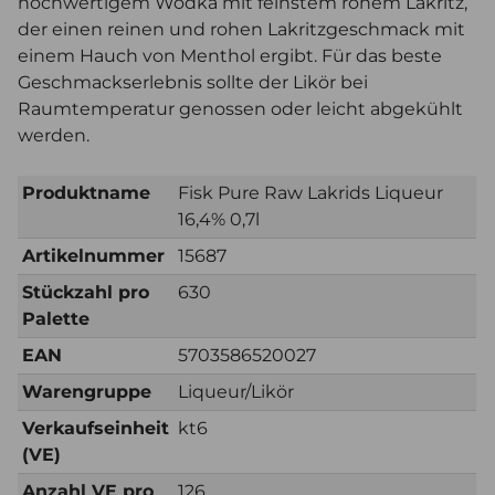
hochwertigem Wodka mit feinstem rohem Lakritz,
der einen reinen und rohen Lakritzgeschmack mit
einem Hauch von Menthol ergibt. Für das beste
Geschmackserlebnis sollte der Likör bei
Raumtemperatur genossen oder leicht abgekühlt
werden.
Produktname
Fisk Pure Raw Lakrids Liqueur
16,4% 0,7l
Artikelnummer
15687
Stückzahl pro
630
Palette
EAN
5703586520027
Warengruppe
Liqueur/Likör
Verkaufseinheit
kt6
(VE)
Anzahl VE pro
126