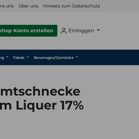
re uns
Über uns
Hinweis zum Datenschutz
hop Konto erstellen
Einloggen
ng
Tabak
Beverages/Getränke
Zimtschnecke
am Liquer 17%