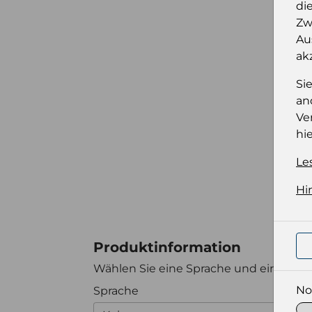
di
Zw
Au
ak
Si
an
Ve
hie
Le
Hi
Produktinformation
Wählen Sie eine Sprache und ein Forma
No
Sprache