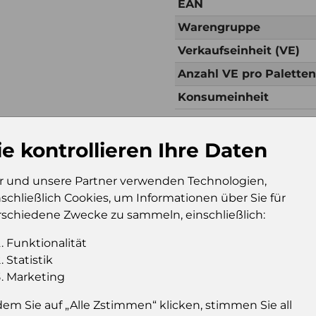
EAN
Warengruppe
Verkaufseinheit (VE)
Anzahl VE pro Palette
Konsumeinheit
ie kontrollieren Ihre Daten
Zusätzliche Inf
r und unsere Partner verwenden Technologien,
Verkaufseinheit (VE)
Kt
nschließlich Cookies, um Informationen über Sie für
Verkaufseinheit pro
10
rschiedene Zwecke zu sammeln, einschließlich:
Palette
Konsumeinheit
Fl
Funktionalität
Stückzahl pro
60
Statistik
Palette
Marketing
dem Sie auf „Alle Zstimmen“ klicken, stimmen Sie all