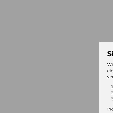
S
Wi
ei
ve
In