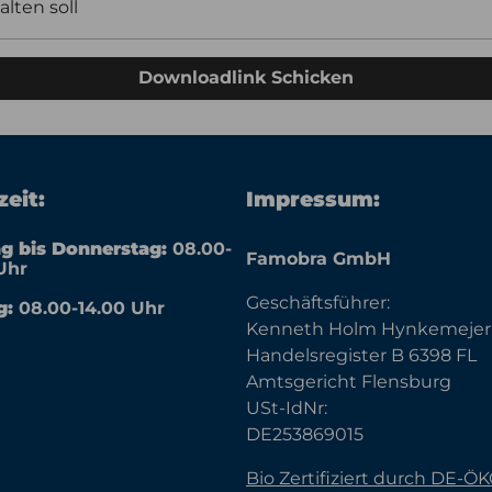
alten soll
Downloadlink Schicken
eit:
Impressum:
g bis Donnerstag:
08.00-
Famobra GmbH
Uhr
Geschäftsführer:
g:
08.00-14.00 Uhr
Kenneth Holm Hynkemejer
Handelsregister B 6398 FL
Amtsgericht Flensburg
USt-IdNr:
DE253869015
Bio Zertifiziert durch DE-Ö