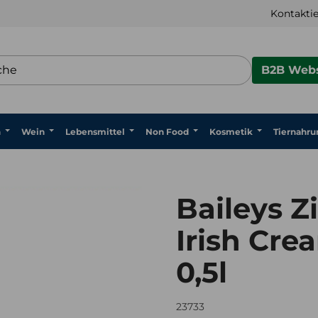
Kontaktie
B2B Webs
n
Wein
Lebensmittel
Non Food
Kosmetik
Tiernahru
Baileys 
Irish Cre
0,5l
23733