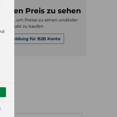
n
m den Preis zu sehen
gt sein, um Preise zu sehen und/oder
es Produkt zu kaufen.
nd
Anmeldung für B2B Konto
l