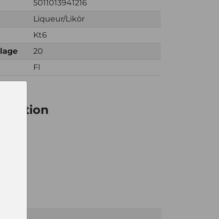
5011013941216
Liqueur/Likör
Kt6
nlage
20
Fl
ormation
6
0
0