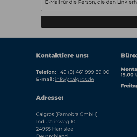
E-Mail für die Person, die den Link erh
Kontaktiere uns:
Büroz
Monta
Telefon:
+49 (0) 461 999 89 00
15.00 
E-mail:
info@calgros.de
Freita
Adresse:
Calgros (Famobra GmbH)
Industrieweg 10
24955 Harrislee
Deutschland