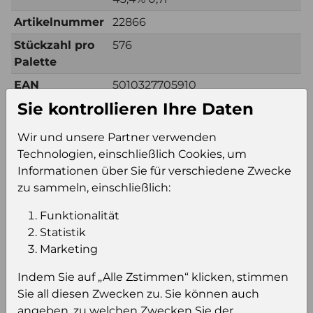
Artikelnummer
22866
Stückzahl pro
576
Palette
EAN
5010327705910
Sie kontrollieren Ihre Daten
Warengruppe
Gin
Verkaufseinheit
Kt6
Wir und unsere Partner verwenden
(VE)
Technologien, einschließlich Cookies, um
Informationen über Sie für verschiedene Zwecke
Anzahl VE pro
16
zu sammeln, einschließlich:
Palettenlage
Konsumeinheit
Fl
Funktionalität
Statistik
Inhalt des
0,7 L
Marketing
Artikels
Indem Sie auf „Alle Zstimmen“ klicken, stimmen
Sie all diesen Zwecken zu. Sie können auch
Zusätzliche Information
angeben, zu welchen Zwecken Sie der