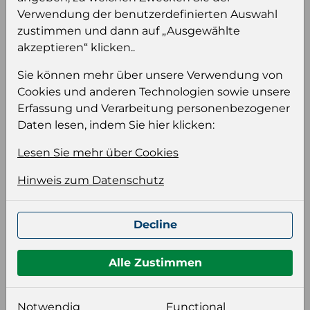
Verkaufseinheit
Kt6
Verwendung der benutzerdefinierten Auswahl
(VE)
zustimmen und dann auf „Ausgewählte
Verkaufseinheit
96
akzeptieren“ klicken..
pro Palette
Sie können mehr über unsere Verwendung von
Konsumeinheit
Fl
Cookies und anderen Technologien sowie unsere
Stückzahl pro
576
Erfassung und Verarbeitung personenbezogener
Palette
Daten lesen, indem Sie hier klicken:
Lesen Sie mehr über Cookies
Einloggen um den Preis zu
Hinweis zum Datenschutz
sehen
Sie müssen eingeloggt sein, um Preise zu
Decline
sehen und/oder dieses Produkt zu kaufen.
Einloggen
Anmeldung für B2B Konto
Alle Zustimmen
Notwendig
Functional