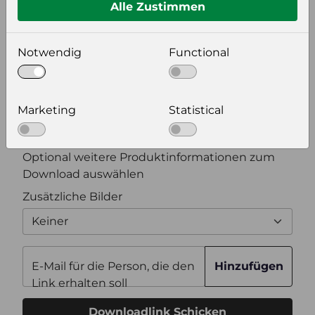
Alle Zustimmen
Bildeinstellungen
wählen Sie eine Auflösung für Ihr Bild aus
Notwendig
Functional
Bildauflösung
Marketing
Statistical
Zusätzliche Produktinformationen
Optional weitere Produktinformationen zum
Download auswählen
Zusätzliche Bilder
Keiner
E-Mail für die Person, die den
Hinzufügen
Link erhalten soll
Downloadlink Schicken