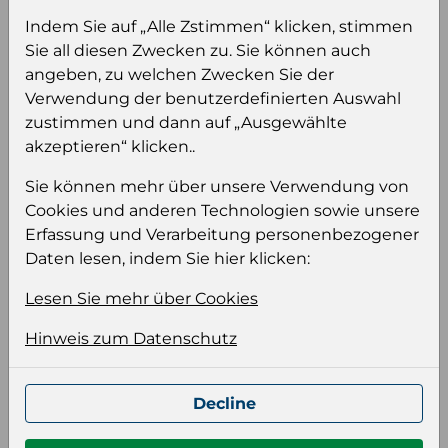
Sie müssen eingeloggt sein, um Preise zu
Indem Sie auf „Alle Zstimmen“ klicken, stimmen
sehen und/oder dieses Produkt zu kaufen.
Sie all diesen Zwecken zu. Sie können auch
angeben, zu welchen Zwecken Sie der
Einloggen
Anmeldung für B2B Konto
Verwendung der benutzerdefinierten Auswahl
zustimmen und dann auf „Ausgewählte
akzeptieren“ klicken..
Sie können mehr über unsere Verwendung von
Cookies und anderen Technologien sowie unsere
Produktinformation
Erfassung und Verarbeitung personenbezogener
Daten lesen, indem Sie hier klicken:
Wählen Sie eine Sprache und ein Format für
Ihre Produktdatei aus
Lesen Sie mehr über Cookies
Sprache
Hinweis zum Datenschutz
Keiner
Decline
Format auswählen