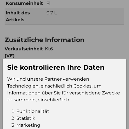
Konsumeinheit
Fl
Inhalt des
0,7 L
Artikels
Zusätzliche Information
Verkaufseinheit
Kt6
(VE)
Verkaufseinheit
100
Sie kontrollieren Ihre Daten
pro Palette
Konsumeinheit
Fl
Wir und unsere Partner verwenden
Technologien, einschließlich Cookies, um
Stückzahl pro
600
Informationen über Sie für verschiedene Zwecke
Palette
zu sammeln, einschließlich:
Funktionalität
Einloggen um den Preis zu
Statistik
sehen
Marketing