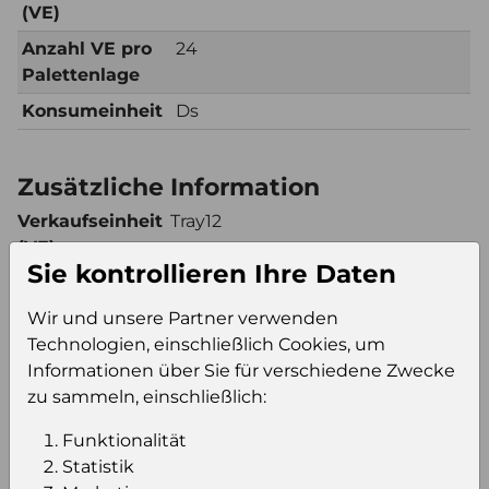
(VE)
Anzahl VE pro
24
Palettenlage
Konsumeinheit
Ds
Zusätzliche Information
Verkaufseinheit
Tray12
(VE)
Sie kontrollieren Ihre Daten
Verkaufseinheit
240
pro Palette
Wir und unsere Partner verwenden
Konsumeinheit
Ds
Technologien, einschließlich Cookies, um
Stückzahl pro
2880
Informationen über Sie für verschiedene Zwecke
Palette
zu sammeln, einschließlich:
Funktionalität
Statistik
Einloggen um den Preis zu