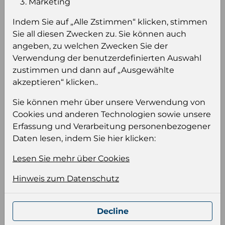
Marketing
sehen
Indem Sie auf „Alle Zstimmen“ klicken, stimmen
Sie müssen eingeloggt sein, um Preise zu
Sie all diesen Zwecken zu. Sie können auch
sehen und/oder dieses Produkt zu kaufen.
angeben, zu welchen Zwecken Sie der
Verwendung der benutzerdefinierten Auswahl
Einloggen
Anmeldung für B2B Konto
zustimmen und dann auf „Ausgewählte
akzeptieren“ klicken..
Sie können mehr über unsere Verwendung von
Cookies und anderen Technologien sowie unsere
Erfassung und Verarbeitung personenbezogener
Produktinformation
Daten lesen, indem Sie hier klicken:
Wählen Sie eine Sprache und ein Format für
Lesen Sie mehr über Cookies
Ihre Produktdatei aus
Sprache
Hinweis zum Datenschutz
Keiner
Decline
Format auswählen