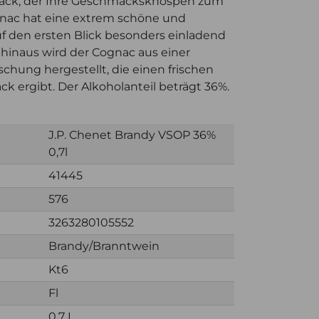
ack, der Ihre Geschmacksknospen zum
ognac hat eine extrem schöne und
uf den ersten Blick besonders einladend
 hinaus wird der Cognac aus einer
chung hergestellt, die einen frischen
 ergibt. Der Alkoholanteil beträgt 36%.
J.P. Chenet Brandy VSOP 36%
0,7l
41445
576
3263280105552
Brandy/Branntwein
Kt6
Fl
0,7 L