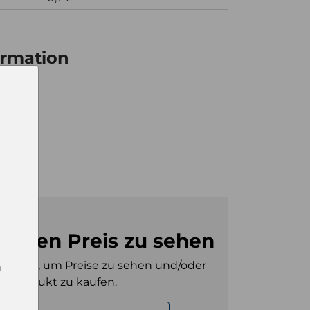
ormation
6
6
m den Preis zu sehen
gt sein, um Preise zu sehen und/oder
n
es Produkt zu kaufen.