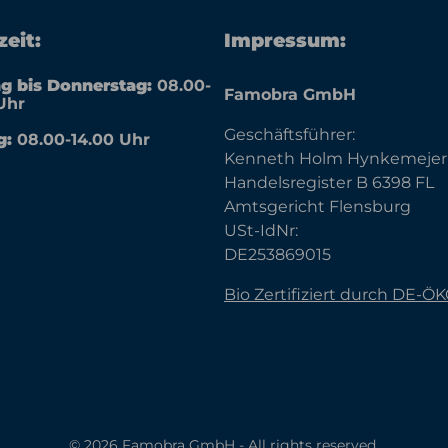
eit:
Impressum:
g bis Donnerstag:
08.00-
Famobra GmbH
Uhr
Geschäftsführer:
g:
08.00-14.00 Uhr
Kenneth Holm Hynkemejer
Handelsregister B 6398 FL
Amtsgericht Flensburg
USt-IdNr:
DE253869015
Bio Zertifiziert durch DE-Ö
© 2026 Famobra GmbH - All rights reserved.