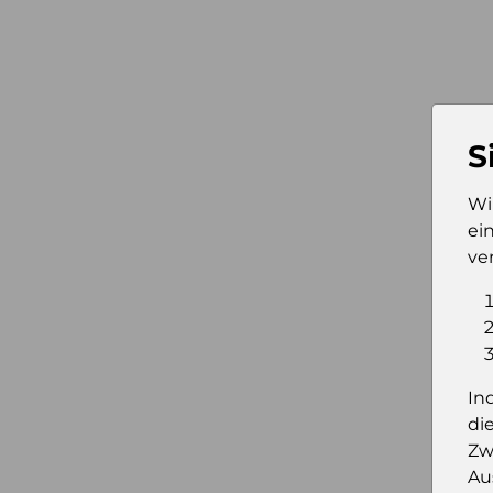
S
Wi
ei
ve
In
di
Zw
Au