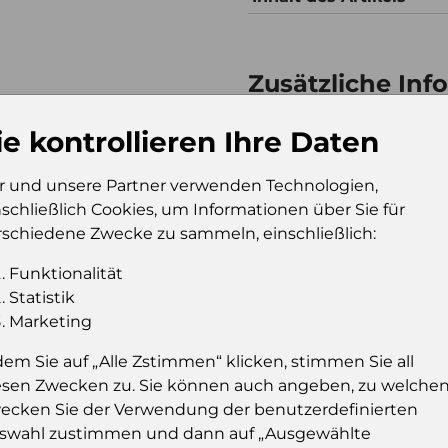
Zusätzliche Inf
Verkaufseinheit (VE)
Kt
ie kontrollieren Ihre Daten
Verkaufseinheit pro
96
Palette
r und unsere Partner verwenden Technologien,
Konsumeinheit
Fl
nschließlich Cookies, um Informationen über Sie für
Stückzahl pro
57
rschiedene Zwecke zu sammeln, einschließlich:
Palette
Funktionalität
Statistik
Marketing
Einloggen u
dem Sie auf „Alle Zstimmen“ klicken, stimmen Sie all
Sie müssen eingelog
esen Zwecken zu. Sie können auch angeben, zu welche
dies
ecken Sie der Verwendung der benutzerdefinierten
swahl zustimmen und dann auf „Ausgewählte