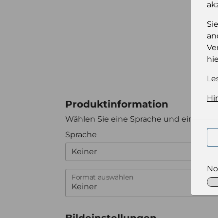
ak
Si
an
Ve
hie
Le
Hi
Produktinformation
Wählen Sie eine Sprache und ein Forma
Sprache
Keiner
No
Format auswählen
Bildeinstellungen