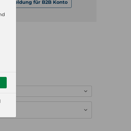
Anmeldung für B2B Konto
nd
l