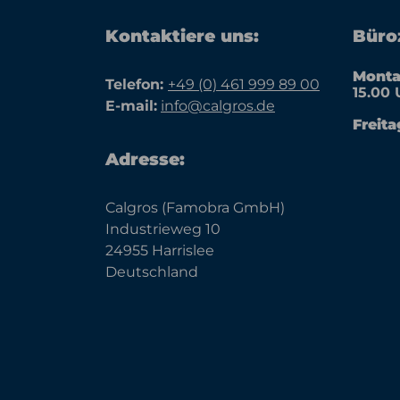
Kontaktiere uns:
Büroz
Monta
Telefon:
+49 (0) 461 999 89 00
15.00 
E-mail:
info@calgros.de
Freita
Adresse:
Calgros (Famobra GmbH)
Industrieweg 10
24955 Harrislee
Deutschland