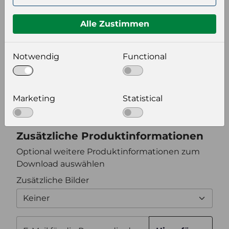
Format auswählen
Alle Zustimmen
Notwendig
Functional
Bildeinstellungen
wählen Sie eine Auflösung für Ihr Bild aus
Bildauflösung
Marketing
Statistical
Zusätzliche Produktinformationen
Optional weitere Produktinformationen zum
Download auswählen
Zusätzliche Bilder
Keiner