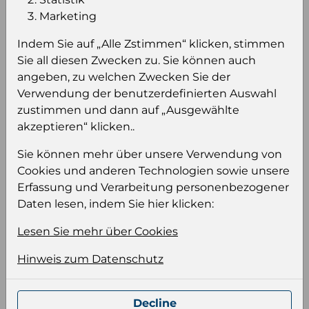
Marketing
Einloggen um den Preis zu
sehen
Indem Sie auf „Alle Zstimmen“ klicken, stimmen
Sie all diesen Zwecken zu. Sie können auch
Sie müssen eingeloggt sein, um Preise zu
angeben, zu welchen Zwecken Sie der
sehen und/oder dieses Produkt zu kaufen.
Verwendung der benutzerdefinierten Auswahl
zustimmen und dann auf „Ausgewählte
Einloggen
Anmeldung für B2B Konto
akzeptieren“ klicken..
Sie können mehr über unsere Verwendung von
Cookies und anderen Technologien sowie unsere
Erfassung und Verarbeitung personenbezogener
Daten lesen, indem Sie hier klicken:
Produktinformation
Wählen Sie eine Sprache und ein Format für
Lesen Sie mehr über Cookies
Ihre Produktdatei aus
Hinweis zum Datenschutz
Sprache
Keiner
Decline