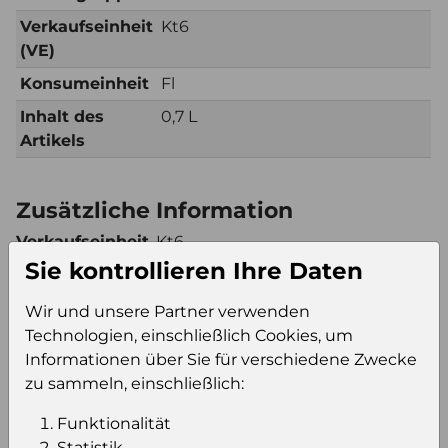
Verkaufseinheit
Kt6
(VE)
Konsumeinheit
Fl
Inhalt des
0,7 L
Artikels
Zusätzliche Information
Verkaufseinheit
Kt6
Sie kontrollieren Ihre Daten
(VE)
Verkaufseinheit
92
Wir und unsere Partner verwenden
pro Palette
Technologien, einschließlich Cookies, um
Konsumeinheit
Fl
Informationen über Sie für verschiedene Zwecke
Stückzahl pro
552
zu sammeln, einschließlich:
Palette
Funktionalität
Statistik