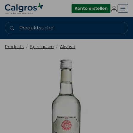
Einlogge
Konto erstellen
Produktsuche
Products
Spirituosen
Akvavit