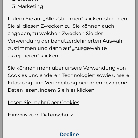
Einloggen um den Preis zu
Marketing
sehen
Indem Sie auf „Alle Zstimmen“ klicken, stimmen
Sie müssen eingeloggt sein, um Preise zu
Sie all diesen Zwecken zu. Sie können auch
sehen und/oder dieses Produkt zu kaufen.
angeben, zu welchen Zwecken Sie der
Verwendung der benutzerdefinierten Auswahl
Einloggen
Anmeldung für B2B Konto
zustimmen und dann auf „Ausgewählte
akzeptieren“ klicken..
Sie können mehr über unsere Verwendung von
Cookies und anderen Technologien sowie unsere
Erfassung und Verarbeitung personenbezogener
Daten lesen, indem Sie hier klicken:
Produktinformation
Wählen Sie eine Sprache und ein Format für
Lesen Sie mehr über Cookies
Ihre Produktdatei aus
Hinweis zum Datenschutz
Sprache
Keiner
Decline