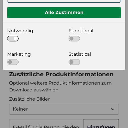
Format auswählen
Alle Zustimmen
Bildeinstellungen
Notwendig
Functional
wählen Sie eine Auflösung für Ihr Bild aus
Bildauflösung
Marketing
Statistical
Zusätzliche Produktinformationen
Optional weitere Produktinformationen zum
Download auswählen
Zusätzliche Bilder
Keiner
E-Mail für die Person, die den
Hinzufügen