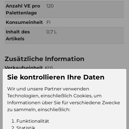
Anzahl VE pro
120
Palettenlage
Konsumeinheit
Fl
Inhalt des
0,7 L
Artikels
Zusätzliche Information
Verkaufseinheit
Kt6
(VE)
Sie kontrollieren Ihre Daten
Verkaufseinheit
80
Wir und unsere Partner verwenden
pro Palette
Technologien, einschließlich Cookies, um
Konsumeinheit
Fl
Informationen über Sie für verschiedene Zwecke
Stückzahl pro
480
zu sammeln, einschließlich:
Palette
Funktionalität
Statistik