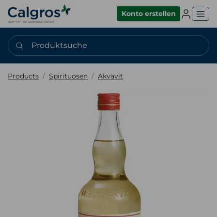
Einlogge
Konto erstellen
Produktsuche
Products
Spirituosen
Akvavit