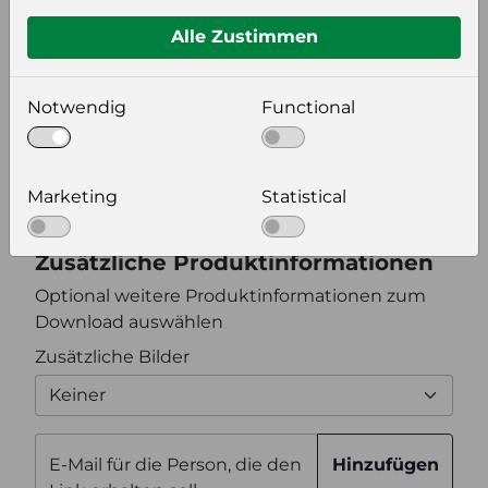
Format auswählen
Alle Zustimmen
Bildeinstellungen
Notwendig
Functional
wählen Sie eine Auflösung für Ihr Bild aus
Bildauflösung
Marketing
Statistical
Zusätzliche Produktinformationen
Optional weitere Produktinformationen zum
Download auswählen
Zusätzliche Bilder
Keiner
E-Mail für die Person, die den
Hinzufügen