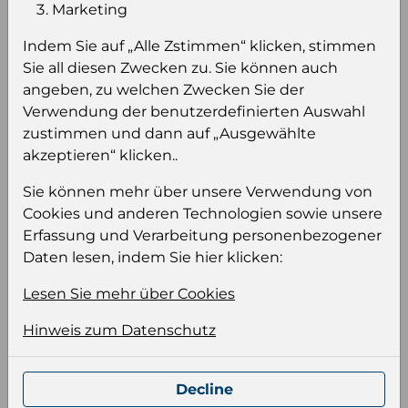
Einloggen um den Preis zu
Marketing
sehen
Indem Sie auf „Alle Zstimmen“ klicken, stimmen
Sie müssen eingeloggt sein, um Preise zu
Sie all diesen Zwecken zu. Sie können auch
sehen und/oder dieses Produkt zu kaufen.
angeben, zu welchen Zwecken Sie der
Verwendung der benutzerdefinierten Auswahl
Einloggen
Anmeldung für B2B Konto
zustimmen und dann auf „Ausgewählte
akzeptieren“ klicken..
Sie können mehr über unsere Verwendung von
Cookies und anderen Technologien sowie unsere
Erfassung und Verarbeitung personenbezogener
Produktinformation
Daten lesen, indem Sie hier klicken:
Wählen Sie eine Sprache und ein Format für
Lesen Sie mehr über Cookies
Ihre Produktdatei aus
Hinweis zum Datenschutz
Sprache
Keiner
Decline