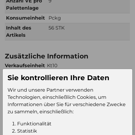
Anzahl VE pro
9
Palettenlage
Konsumeinheit
Pckg
Inhalt des
56 STK
Artikels
Zusätzliche Information
Verkaufseinheit
Kt10
(VE)
Sie kontrollieren Ihre Daten
Verkaufseinheit
90
pro Palette
Wir und unsere Partner verwenden
Konsumeinheit
Pckg
Technologien, einschließlich Cookies, um
Informationen über Sie für verschiedene Zwecke
Stückzahl pro
900
zu sammeln, einschließlich:
Palette
Funktionalität
Statistik