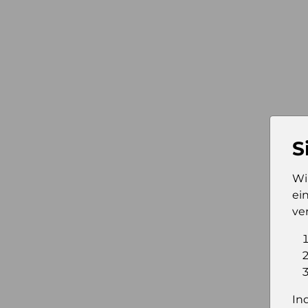
S
Wi
ei
ve
In