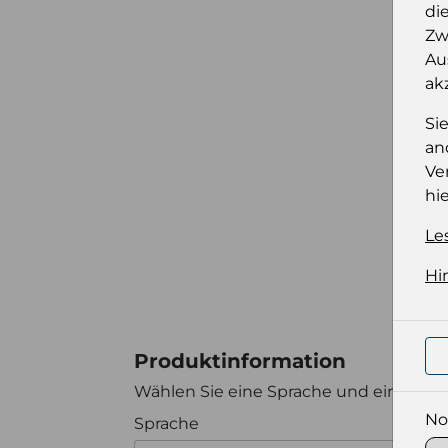
di
Zw
Au
ak
Si
an
Ve
hie
Le
Hi
Produktinformation
Wählen Sie eine Sprache und ein Forma
No
Sprache