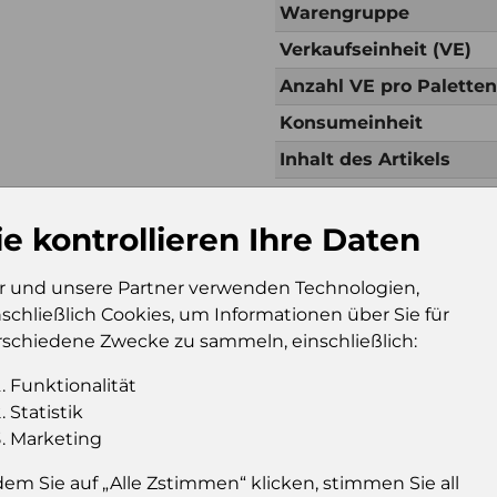
Warengruppe
Verkaufseinheit (VE)
Anzahl VE pro Palette
Konsumeinheit
Inhalt des Artikels
ie kontrollieren Ihre Daten
Zusätzliche Inf
r und unsere Partner verwenden Technologien,
Verkaufseinheit (VE)
Kt
nschließlich Cookies, um Informationen über Sie für
Verkaufseinheit pro
117
rschiedene Zwecke zu sammeln, einschließlich:
Palette
Konsumeinheit
Pc
Funktionalität
Statistik
Stückzahl pro
28
Marketing
Palette
dem Sie auf „Alle Zstimmen“ klicken, stimmen Sie all