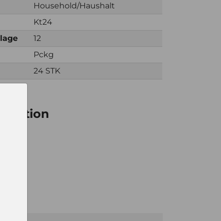
Household/Haushalt
Kt24
nlage
12
Pckg
24 STK
ormation
24
kg
08