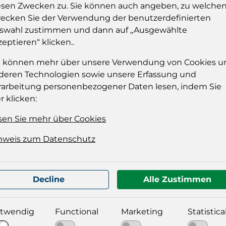
esen Zwecken zu. Sie können auch angeben, zu welche
ecken Sie der Verwendung der benutzerdefinierten
Einloggen u
swahl zustimmen und dann auf „Ausgewählte
Sie müssen eingelog
zeptieren“ klicken..
dies
e können mehr über unsere Verwendung von Cookies u
deren Technologien sowie unsere Erfassung und
Einloggen
rarbeitung personenbezogener Daten lesen, indem Sie
r klicken:
sen Sie mehr über Cookies
nweis zum Datenschutz
Decline
Alle Zustimmen
t für Ihre Produktdatei aus
twendig
Functional
Marketing
Statistica