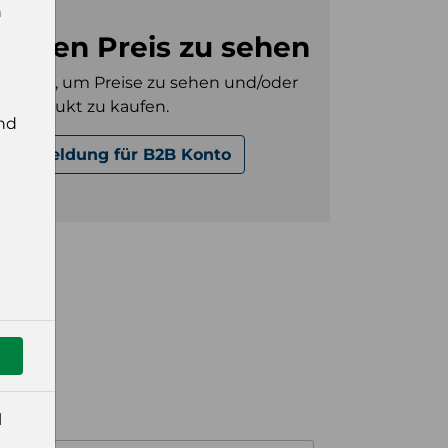
n
m den Preis zu sehen
gt sein, um Preise zu sehen und/oder
es Produkt zu kaufen.
nd
Anmeldung für B2B Konto
l