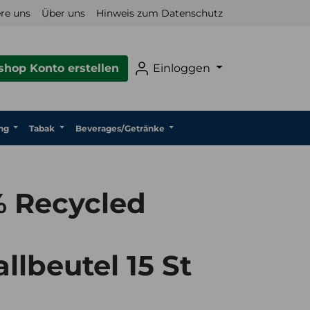
re uns
Über uns
Hinweis zum Datenschutz
hop Konto erstellen
Einloggen
ng
Tabak
Beverages/Getränke
% Recycled
llbeutel 15 St