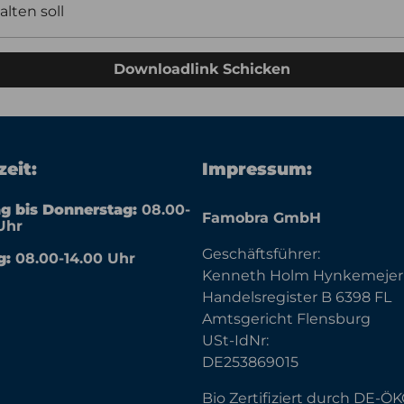
alten soll
Downloadlink Schicken
eit:
Impressum:
g bis Donnerstag:
08.00-
Famobra GmbH
Uhr
Geschäftsführer:
g:
08.00-14.00 Uhr
Kenneth Holm Hynkemejer
Handelsregister B 6398 FL
Amtsgericht Flensburg
USt-IdNr:
DE253869015
Bio Zertifiziert durch DE-Ö