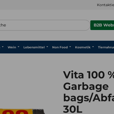
Kontaktie
B2B Webs
n
Wein
Lebensmittel
Non Food
Kosmetik
Tiernahru
Vita 100 
Garbage
bags/Abfa
30L