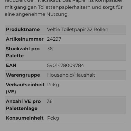
reduziert den Nachkauf. Das Papier ist kompatibel
mit gängigen Toilettenpapierhaltern und sorgt für
eine angenehme Nutzung.
Produktname
Veltie Toiletpapir 32 Rollen
Artikelnummer
24297
Stückzahl pro
36
Palette
EAN
5901478009784
Warengruppe
Household/Haushalt
Verkaufseinheit
Pckg
(VE)
Anzahl VE pro
36
Palettenlage
Konsumeinheit
Pckg