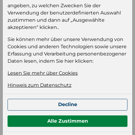
angeben, zu welchen Zwecken Sie der
Verwendung der benutzerdefinierten Auswahl
zustimmen und dann auf „Ausgewählte
akzeptieren“ klicken..
Produktinformation
Sie können mehr über unsere Verwendung von
Wählen Sie eine Sprache und ein Format für
Cookies und anderen Technologien sowie unsere
Ihre Produktdatei aus
Erfassung und Verarbeitung personenbezogener
Daten lesen, indem Sie hier klicken:
Sprache
Keiner
Lesen Sie mehr über Cookies
Hinweis zum Datenschutz
Format auswählen
Decline
Bildeinstellungen
Alle Zustimmen
wählen Sie eine Auflösung für Ihr Bild aus
Bildauflösung