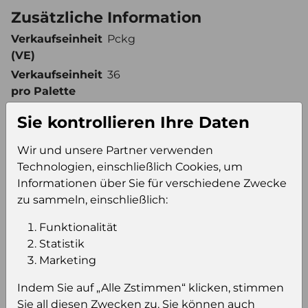
Zusätzliche Information
Verkaufseinheit
Pckg
(VE)
Verkaufseinheit
36
pro Palette
Konsumeinheit
Pckg
Sie kontrollieren Ihre Daten
Stückzahl pro
36
Palette
Wir und unsere Partner verwenden
Technologien, einschließlich Cookies, um
Informationen über Sie für verschiedene Zwecke
Einloggen um den Preis zu
zu sammeln, einschließlich:
sehen
Funktionalität
Sie müssen eingeloggt sein, um Preise zu
Statistik
sehen und/oder dieses Produkt zu kaufen.
Marketing
Indem Sie auf „Alle Zstimmen“ klicken, stimmen
Einloggen
Anmeldung für B2B Konto
Sie all diesen Zwecken zu. Sie können auch