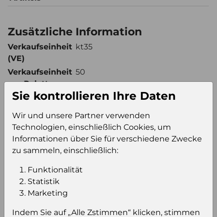
Zusätzliche Information
Verkaufseinheit
kt35
(VE)
Verkaufseinheit
50
pro Palette
Sie kontrollieren Ihre Daten
Konsumeinheit
st
Stückzahl pro
1750
Wir und unsere Partner verwenden
Palette
Technologien, einschließlich Cookies, um
Informationen über Sie für verschiedene Zwecke
zu sammeln, einschließlich:
Einloggen um den Preis zu
Funktionalität
sehen
Statistik
Sie müssen eingeloggt sein, um Preise zu
Marketing
sehen und/oder dieses Produkt zu kaufen.
Indem Sie auf „Alle Zstimmen“ klicken, stimmen