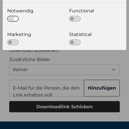
Notwendig
Functional
Bildauflösung
Zusätzliche Produktinformationen
Marketing
Statistical
Optional weitere Produktinformationen zum
Download auswählen
Zusätzliche Bilder
Keiner
E-Mail für die Person, die den
Hinzufügen
Link erhalten soll
Downloadlink Schicken