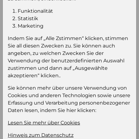
Konsumeinheit
Pckg
Funktionalität
Stückzahl pro
672
Statistik
Palette
Marketing
Indem Sie auf „Alle Zstimmen“ klicken, stimmen
Einloggen um den Preis zu
Sie all diesen Zwecken zu. Sie können auch
angeben, zu welchen Zwecken Sie der
sehen
Verwendung der benutzerdefinierten Auswahl
Sie müssen eingeloggt sein, um Preise zu
zustimmen und dann auf „Ausgewählte
sehen und/oder dieses Produkt zu kaufen.
akzeptieren“ klicken..
Einloggen
Anmeldung für B2B Konto
Sie können mehr über unsere Verwendung von
Cookies und anderen Technologien sowie unsere
Erfassung und Verarbeitung personenbezogener
Daten lesen, indem Sie hier klicken:
Lesen Sie mehr über Cookies
Produktinformation
Hinweis zum Datenschutz