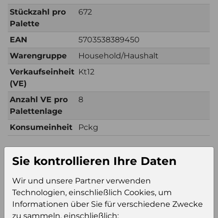
Stückzahl pro
672
Palette
EAN
5703538389450
Warengruppe
Household/Haushalt
Verkaufseinheit
Kt12
(VE)
Anzahl VE pro
8
Palettenlage
Konsumeinheit
Pckg
Sie kontrollieren Ihre Daten
Zusätzliche Information
Verkaufseinheit
Kt12
Wir und unsere Partner verwenden
(VE)
Technologien, einschließlich Cookies, um
Verkaufseinheit
56
Informationen über Sie für verschiedene Zwecke
pro Palette
zu sammeln, einschließlich: