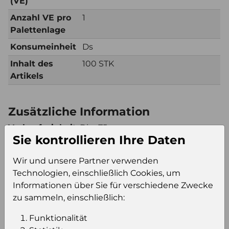
(VE)
Anzahl VE pro
1
Palettenlage
Konsumeinheit
Ds
Inhalt des
100 STK
Artikels
Zusätzliche Information
Verkaufseinheit
Disp75
Sie kontrollieren Ihre Daten
(VE)
Verkaufseinheit
4
Wir und unsere Partner verwenden
pro Palette
Technologien, einschließlich Cookies, um
Konsumeinheit
Ds
Informationen über Sie für verschiedene Zwecke
Stückzahl pro
300
zu sammeln, einschließlich:
Palette
Funktionalität