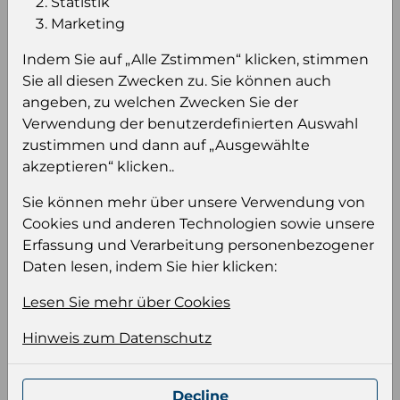
Statistik
Marketing
Einloggen um den Preis zu
sehen
Indem Sie auf „Alle Zstimmen“ klicken, stimmen
Sie all diesen Zwecken zu. Sie können auch
Sie müssen eingeloggt sein, um Preise zu
angeben, zu welchen Zwecken Sie der
sehen und/oder dieses Produkt zu kaufen.
Verwendung der benutzerdefinierten Auswahl
zustimmen und dann auf „Ausgewählte
Einloggen
Anmeldung für B2B Konto
akzeptieren“ klicken..
Sie können mehr über unsere Verwendung von
Cookies und anderen Technologien sowie unsere
Erfassung und Verarbeitung personenbezogener
Daten lesen, indem Sie hier klicken:
Produktinformation
Lesen Sie mehr über Cookies
Wählen Sie eine Sprache und ein Format für
Ihre Produktdatei aus
Hinweis zum Datenschutz
Sprache
Keiner
Decline