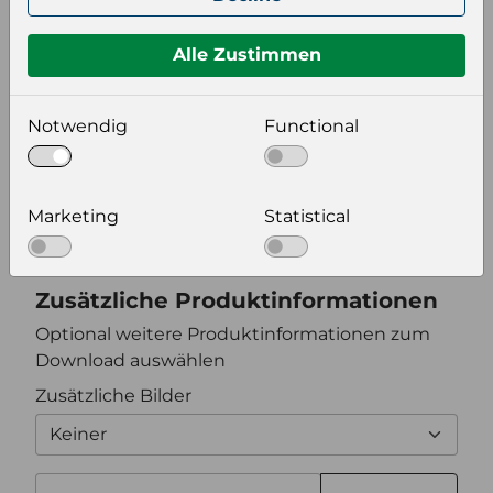
Format auswählen
Alle Zustimmen
Notwendig
Functional
Bildeinstellungen
wählen Sie eine Auflösung für Ihr Bild aus
Bildauflösung
Marketing
Statistical
Zusätzliche Produktinformationen
Optional weitere Produktinformationen zum
Download auswählen
Zusätzliche Bilder
Keiner