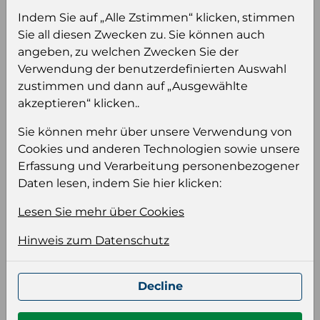
Sie müssen eingeloggt sein, um Preise zu
Indem Sie auf „Alle Zstimmen“ klicken, stimmen
sehen und/oder dieses Produkt zu kaufen.
Sie all diesen Zwecken zu. Sie können auch
angeben, zu welchen Zwecken Sie der
Einloggen
Anmeldung für B2B Konto
Verwendung der benutzerdefinierten Auswahl
zustimmen und dann auf „Ausgewählte
akzeptieren“ klicken..
Sie können mehr über unsere Verwendung von
Cookies und anderen Technologien sowie unsere
Produktinformation
Erfassung und Verarbeitung personenbezogener
Daten lesen, indem Sie hier klicken:
Wählen Sie eine Sprache und ein Format für
Ihre Produktdatei aus
Lesen Sie mehr über Cookies
Sprache
Hinweis zum Datenschutz
Keiner
Decline
Format auswählen