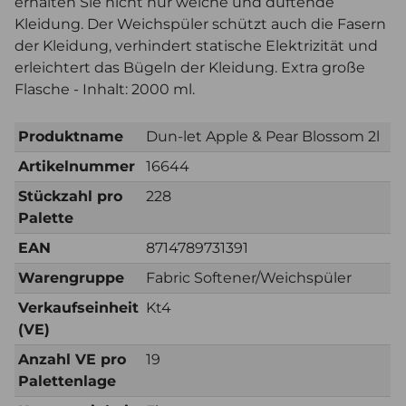
erhalten Sie nicht nur weiche und duftende
Kleidung. Der Weichspüler schützt auch die Fasern
der Kleidung, verhindert statische Elektrizität und
erleichtert das Bügeln der Kleidung. Extra große
Flasche - Inhalt: 2000 ml.
Produktname
Dun-let Apple & Pear Blossom 2l
Artikelnummer
16644
Stückzahl pro
228
Palette
EAN
8714789731391
Warengruppe
Fabric Softener/Weichspüler
Verkaufseinheit
Kt4
(VE)
Anzahl VE pro
19
Palettenlage