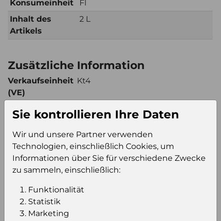
Konsumeinheit
Fl
Inhalt des
2 L
Artikels
Zusätzliche Information
Verkaufseinheit
Kt4
(VE)
Verkaufseinheit
57
Sie kontrollieren Ihre Daten
pro Palette
Konsumeinheit
Fl
Wir und unsere Partner verwenden
Stückzahl pro
228
Technologien, einschließlich Cookies, um
Palette
Informationen über Sie für verschiedene Zwecke
zu sammeln, einschließlich:
Funktionalität
Einloggen um den Preis zu
Statistik
sehen
Marketing