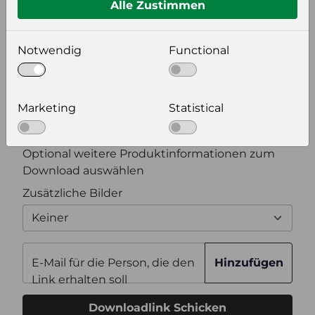
Alle Zustimmen
Bildeinstellungen
wählen Sie eine Auflösung für Ihr Bild aus
Notwendig
Functional
Bildauflösung
Marketing
Statistical
Zusätzliche Produktinformationen
Optional weitere Produktinformationen zum
Download auswählen
Zusätzliche Bilder
Keiner
E-Mail für die Person, die den
Hinzufügen
Link erhalten soll
Downloadlink Schicken