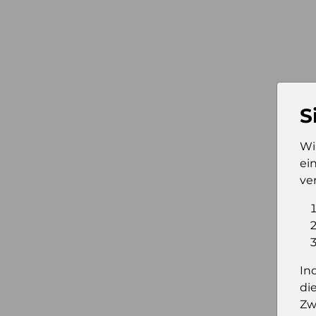
S
Wi
ei
ve
In
di
Zw