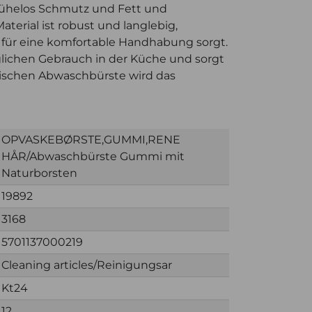
 mühelos Schmutz und Fett und
aterial ist robust und langlebig,
 für eine komfortable Handhabung sorgt.
äglichen Gebrauch in der Küche und sorgt
aktischen Abwaschbürste wird das
OPVASKEBØRSTE,GUMMI,RENE
HÅR/Abwaschbürste Gummi mit
Naturborsten
19892
3168
5701137000219
Cleaning articles/Reinigungsar
Kt24
12