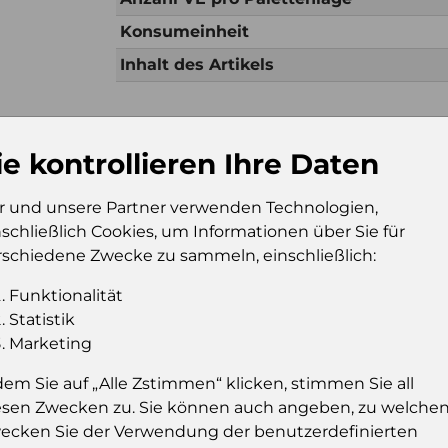
Konsumeinheit
Inhalt des Artikels
Zusätzliche Information
ie kontrollieren Ihre Daten
Verkaufseinheit (VE)
Kt24
r und unsere Partner verwenden Technologien,
Verkaufseinheit pro
132
nschließlich Cookies, um Informationen über Sie für
Palette
rschiedene Zwecke zu sammeln, einschließlich:
Konsumeinheit
Pckg
Stückzahl pro Palette
3168
Funktionalität
Statistik
Marketing
dem Sie auf „Alle Zstimmen“ klicken, stimmen Sie all
Einloggen um de
esen Zwecken zu. Sie können auch angeben, zu welche
Sie müssen eingeloggt sein, um Preis
ecken Sie der Verwendung der benutzerdefinierten