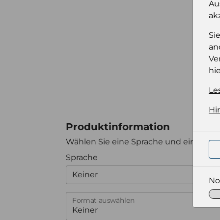
Au
ak
Si
an
Ve
hie
Le
Hi
Produktinformation
Wählen Sie eine Sprache und ein Forma
Sprache
Keiner
No
Format auswählen