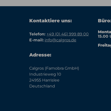
Kontaktiere uns:
Büroz
Monta
Telefon:
+49 (0) 461 999 89 00
15.00 
E-mail:
info@calgros.de
Freita
Adresse:
Calgros (Famobra GmbH)
Industrieweg 10
24955 Harrislee
Deutschland