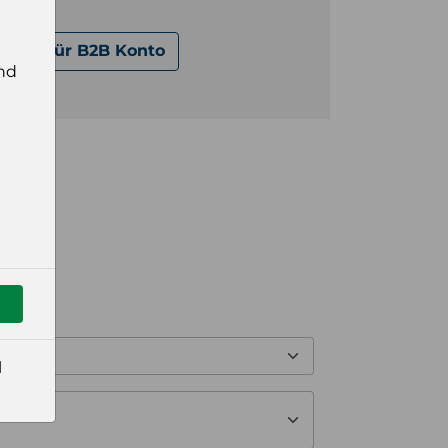
fen.
dung für B2B Konto
nd
l