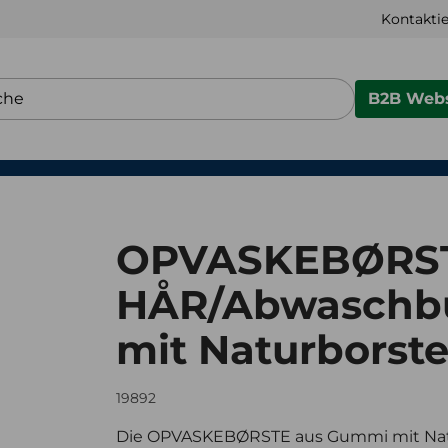
Kontaktie
B2B Webs
OPVASKEBØRST
HÅR/Abwaschb
mit Naturborst
19892
Die OPVASKEBØRSTE aus Gummi mit Naturb