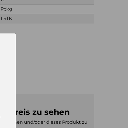
Pckg
1 STK
n Preis zu sehen
n
e zu sehen und/oder dieses Produkt zu