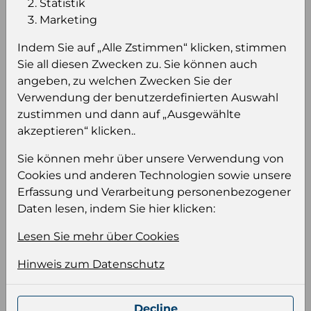
Statistik
Marketing
Einloggen um den Preis zu
sehen
Indem Sie auf „Alle Zstimmen“ klicken, stimmen
Sie all diesen Zwecken zu. Sie können auch
Sie müssen eingeloggt sein, um Preise zu
angeben, zu welchen Zwecken Sie der
sehen und/oder dieses Produkt zu kaufen.
Verwendung der benutzerdefinierten Auswahl
zustimmen und dann auf „Ausgewählte
Einloggen
Anmeldung für B2B Konto
akzeptieren“ klicken..
Sie können mehr über unsere Verwendung von
Cookies und anderen Technologien sowie unsere
Erfassung und Verarbeitung personenbezogener
Daten lesen, indem Sie hier klicken:
Produktinformation
Lesen Sie mehr über Cookies
Wählen Sie eine Sprache und ein Format für
Ihre Produktdatei aus
Hinweis zum Datenschutz
Sprache
Keiner
Decline