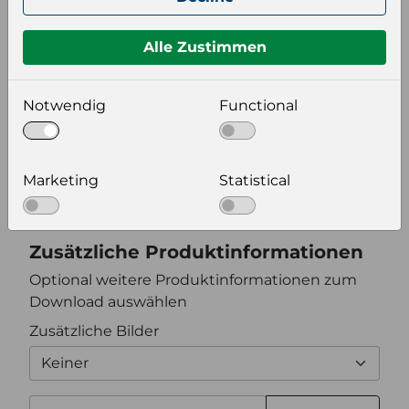
Format auswählen
Alle Zustimmen
Notwendig
Functional
Bildeinstellungen
wählen Sie eine Auflösung für Ihr Bild aus
Bildauflösung
Marketing
Statistical
Zusätzliche Produktinformationen
Optional weitere Produktinformationen zum
Download auswählen
Zusätzliche Bilder
Keiner