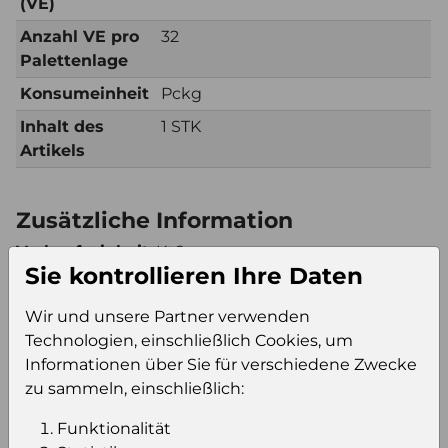
(VE)
Anzahl VE pro
32
Palettenlage
Konsumeinheit
Pckg
Inhalt des
1 STK
Artikels
Zusätzliche Information
Verkaufseinheit
Kt6
Sie kontrollieren Ihre Daten
(VE)
Verkaufseinheit
160
Wir und unsere Partner verwenden
pro Palette
Technologien, einschließlich Cookies, um
Konsumeinheit
Pckg
Informationen über Sie für verschiedene Zwecke
Stückzahl pro
960
zu sammeln, einschließlich:
Palette
Funktionalität