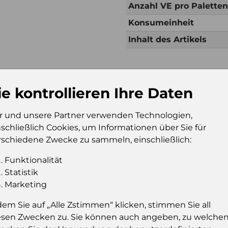
Anzahl VE pro Palette
Konsumeinheit
Inhalt des Artikels
Zusätzliche Inf
ie kontrollieren Ihre Daten
Verkaufseinheit (VE)
Kt
Verkaufseinheit pro
16
r und unsere Partner verwenden Technologien,
Palette
nschließlich Cookies, um Informationen über Sie für
rschiedene Zwecke zu sammeln, einschließlich:
Konsumeinheit
Gl
Stückzahl pro
96
Funktionalität
Palette
Statistik
Marketing
dem Sie auf „Alle Zstimmen“ klicken, stimmen Sie all
Einloggen u
esen Zwecken zu. Sie können auch angeben, zu welche