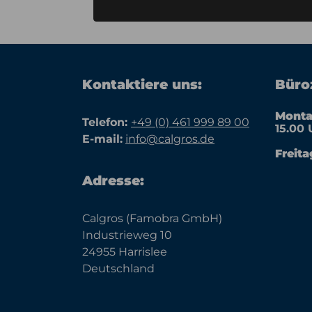
Kontaktiere uns:
Büroz
Monta
Telefon:
+49 (0) 461 999 89 00
15.00 
E-mail:
info@calgros.de
Freita
Adresse:
Calgros (Famobra GmbH)
Industrieweg 10
24955 Harrislee
Deutschland