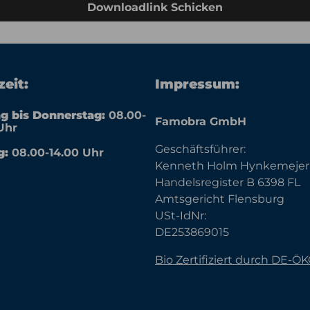
Downloadlink Schicken
eit:
Impressum:
g bis Donnerstag:
08.00-
Famobra GmbH
Uhr
Geschäftsführer:
g:
08.00-14.00 Uhr
Kenneth Holm Hynkemejer
Handelsregister B 6398 FL
Amtsgericht Flensburg
USt-IdNr:
DE253869015
Bio Zertifiziert durch DE-Ö