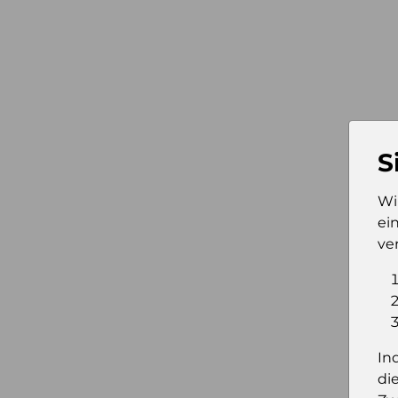
S
Wi
ei
ve
In
di