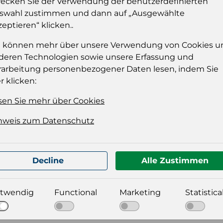
ecken Sie der Verwendung der benutzerdefinierten
Sie müssen eingelog
swahl zustimmen und dann auf „Ausgewählte
dies
zeptieren“ klicken..
Einloggen
e können mehr über unsere Verwendung von Cookies u
deren Technologien sowie unsere Erfassung und
rarbeitung personenbezogener Daten lesen, indem Sie
r klicken:
sen Sie mehr über Cookies
nweis zum Datenschutz
Decline
Alle Zustimmen
t für Ihre Produktdatei aus
twendig
Functional
Marketing
Statistica