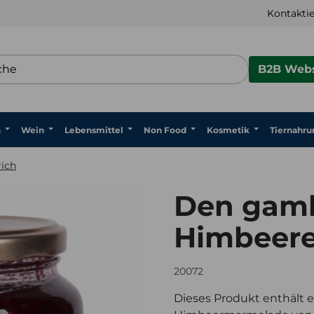
Kontaktie
B2B Webs
n
Wein
Lebensmittel
Non Food
Kosmetik
Tiernahru
rich
Den gaml
Himbeere
20072
Dieses Produkt enthält 