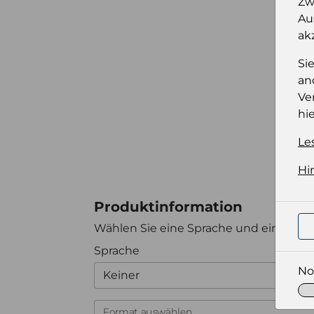
Zw
Au
ak
Si
an
Ve
hie
Le
Hi
Produktinformation
Wählen Sie eine Sprache und ein Forma
Sprache
No
Keiner
Format auswählen