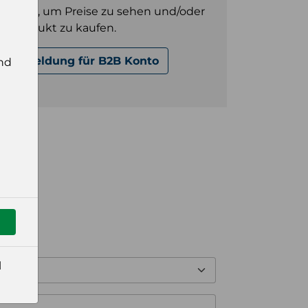
gt sein, um Preise zu sehen und/oder
es Produkt zu kaufen.
Anmeldung für B2B Konto
nd
l