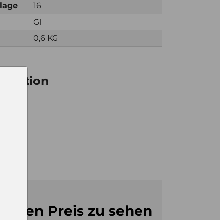
nlage
16
Gl
0,6 KG
ormation
6
0
0
m den Preis zu sehen
n