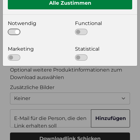
Alle Zustimmen
Bildeinstellungen
wählen Sie eine Auflösung für Ihr Bild aus
Notwendig
Functional
Bildauflösung
Marketing
Statistical
Zusätzliche Produktinformationen
Optional weitere Produktinformationen zum
Download auswählen
Zusätzliche Bilder
Keiner
E-Mail für die Person, die den
Hinzufügen
Link erhalten soll
Downloadlink Schicken