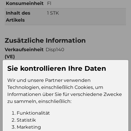
Konsumeinheit
Fl
Inhalt des
1 STK
Artikels
Zusätzliche Information
Verkaufseinheit
Disp140
(VE)
Verkaufseinheit
4
Sie kontrollieren Ihre Daten
pro Palette
Konsumeinheit
Fl
Wir und unsere Partner verwenden
Technologien, einschließlich Cookies, um
Stückzahl pro
560
Informationen über Sie für verschiedene Zwecke
Palette
zu sammeln, einschließlich:
Funktionalität
Einloggen um den Preis zu
Statistik
sehen
Marketing