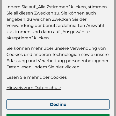
Sie müssen eingeloggt sein, um Preise zu
Indem Sie auf „Alle Zstimmen“ klicken, stimmen
sehen und/oder dieses Produkt zu kaufen.
Sie all diesen Zwecken zu. Sie können auch
angeben, zu welchen Zwecken Sie der
Einloggen
Anmeldung für B2B Konto
Verwendung der benutzerdefinierten Auswahl
zustimmen und dann auf „Ausgewählte
akzeptieren“ klicken..
Sie können mehr über unsere Verwendung von
Cookies und anderen Technologien sowie unsere
Produktinformation
Erfassung und Verarbeitung personenbezogener
Daten lesen, indem Sie hier klicken:
Wählen Sie eine Sprache und ein Format für
Ihre Produktdatei aus
Lesen Sie mehr über Cookies
Sprache
Hinweis zum Datenschutz
Keiner
Decline
Format auswählen