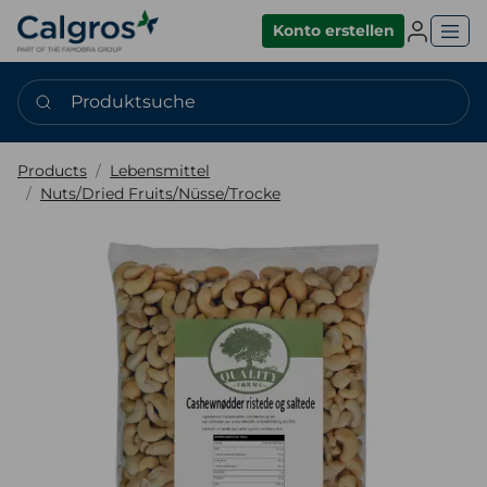
Einlogge
Konto erstellen
Produktsuche
Products
Lebensmittel
Nuts/Dried Fruits/Nüsse/Trocke