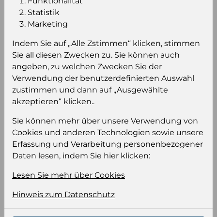
Funktionalität
Palette
Statistik
Marketing
Einloggen um den Preis zu
Indem Sie auf „Alle Zstimmen“ klicken, stimmen
sehen
Sie all diesen Zwecken zu. Sie können auch
angeben, zu welchen Zwecken Sie der
Sie müssen eingeloggt sein, um Preise zu
Verwendung der benutzerdefinierten Auswahl
sehen und/oder dieses Produkt zu kaufen.
zustimmen und dann auf „Ausgewählte
akzeptieren“ klicken..
Einloggen
Anmeldung für B2B Konto
Sie können mehr über unsere Verwendung von
Cookies und anderen Technologien sowie unsere
Erfassung und Verarbeitung personenbezogener
Daten lesen, indem Sie hier klicken:
Produktinformation
Lesen Sie mehr über Cookies
Wählen Sie eine Sprache und ein Format für
Hinweis zum Datenschutz
Ihre Produktdatei aus
Sprache