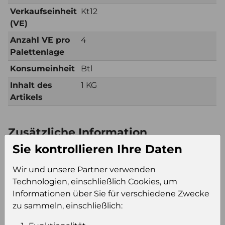
Verkaufseinheit
Kt12
(VE)
Anzahl VE pro
4
Palettenlage
Konsumeinheit
Btl
Inhalt des
1 KG
Artikels
Zusätzliche Information
Sie kontrollieren Ihre Daten
Verkaufseinheit
Kt12
(VE)
Wir und unsere Partner verwenden
Verkaufseinheit
46
Technologien, einschließlich Cookies, um
pro Palette
Informationen über Sie für verschiedene Zwecke
Konsumeinheit
Btl
zu sammeln, einschließlich:
Stückzahl pro
560