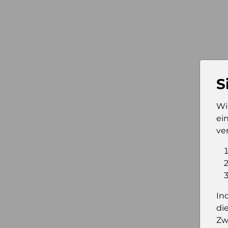
S
Wi
ei
ve
In
di
Zw