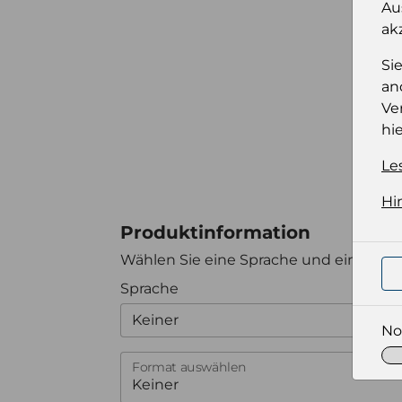
Au
ak
Si
an
Ve
hie
Le
Hi
Produktinformation
Wählen Sie eine Sprache und ein Forma
Sprache
Keiner
No
Format auswählen