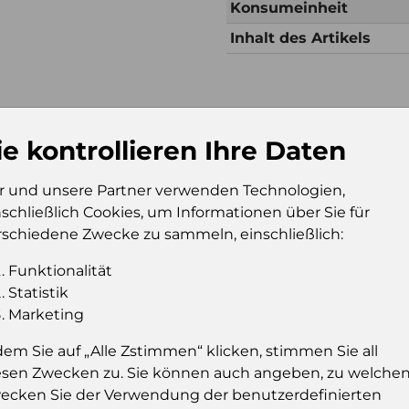
Konsumeinheit
Inhalt des Artikels
Zusätzliche Inf
ie kontrollieren Ihre Daten
Verkaufseinheit (VE)
Kt
Verkaufseinheit pro
48
r und unsere Partner verwenden Technologien,
Palette
nschließlich Cookies, um Informationen über Sie für
Konsumeinheit
Pk
rschiedene Zwecke zu sammeln, einschließlich:
Stückzahl pro
17
Palette
Funktionalität
Statistik
Marketing
dem Sie auf „Alle Zstimmen“ klicken, stimmen Sie all
Einloggen u
esen Zwecken zu. Sie können auch angeben, zu welche
Sie müssen eingelog
ecken Sie der Verwendung der benutzerdefinierten