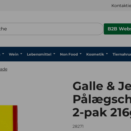
Kontaktie
B2B Webs
n
Wein
Lebensmittel
Non Food
Kosmetik
Tiernahru
lade
Galle & J
Pålægsch
2-pak 216
28271