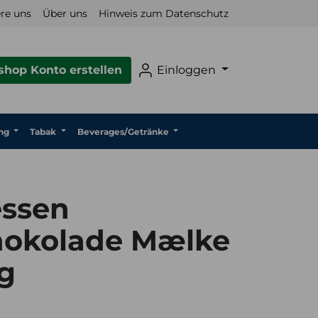
re uns
Über uns
Hinweis zum Datenschutz
hop Konto erstellen
Einloggen
ng
Tabak
Beverages/Getränke
essen
okolade Mælke
g