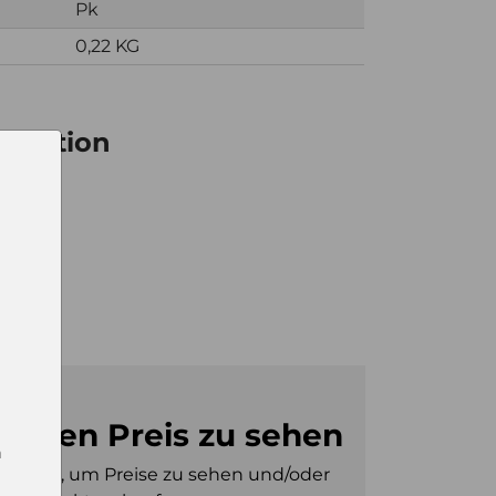
Pk
0,22 KG
ormation
36
28
m den Preis zu sehen
n
gt sein, um Preise zu sehen und/oder