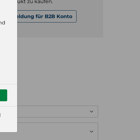
es Produkt zu kaufen.
Anmeldung für B2B Konto
nd
l