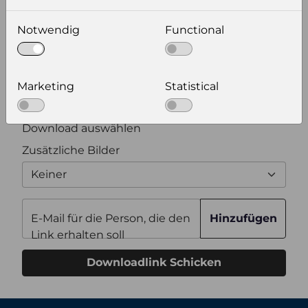
wählen Sie eine Auflösung für Ihr Bild aus
Notwendig
Functional
Bildauflösung
Marketing
Statistical
Zusätzliche Produktinformationen
Optional weitere Produktinformationen zum
Download auswählen
Zusätzliche Bilder
Keiner
E-Mail für die Person, die den
Hinzufügen
Link erhalten soll
Downloadlink Schicken