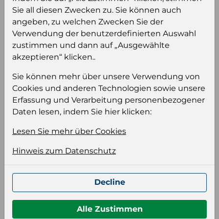
Sie all diesen Zwecken zu. Sie können auch
Einloggen
Anmeldung für B2B Konto
angeben, zu welchen Zwecken Sie der
Verwendung der benutzerdefinierten Auswahl
zustimmen und dann auf „Ausgewählte
akzeptieren“ klicken..
Sie können mehr über unsere Verwendung von
Produktinformation
Cookies und anderen Technologien sowie unsere
Wählen Sie eine Sprache und ein Format für
Erfassung und Verarbeitung personenbezogener
Ihre Produktdatei aus
Daten lesen, indem Sie hier klicken:
Sprache
Lesen Sie mehr über Cookies
Keiner
Hinweis zum Datenschutz
Format auswählen
Decline
Bildeinstellungen
Alle Zustimmen