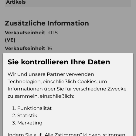
Artikels
Zusätzliche Information
Verkaufseinheit
Kt18
(VE)
Verkaufseinheit
16
pro Palette
Sie kontrollieren Ihre Daten
Konsumeinheit
Btl
Stückzahl pro
288
Wir und unsere Partner verwenden
Palette
Technologien, einschließlich Cookies, um
Informationen über Sie für verschiedene Zwecke
zu sammeln, einschließlich:
Einloggen um den Preis zu
Funktionalität
sehen
Statistik
Sie müssen eingeloggt sein, um Preise zu
Marketing
sehen und/oder dieses Produkt zu kaufen.
Indem Sie auf „Alle Zstimmen“ klicken, stimmen