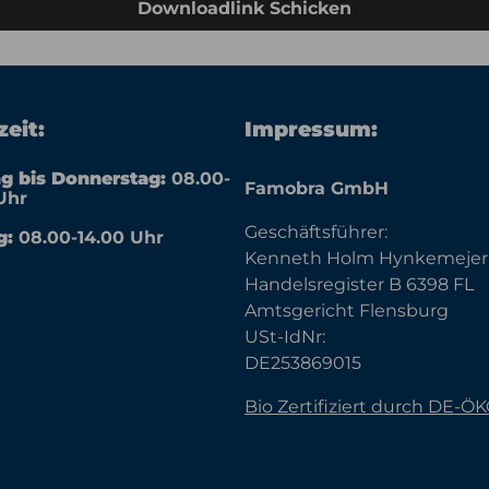
Downloadlink Schicken
eit:
Impressum:
g bis Donnerstag:
08.00-
Famobra GmbH
Uhr
Geschäftsführer:
g:
08.00-14.00 Uhr
Kenneth Holm Hynkemejer
Handelsregister B 6398 FL
Amtsgericht Flensburg
USt-IdNr:
DE253869015
Bio Zertifiziert durch DE-Ö