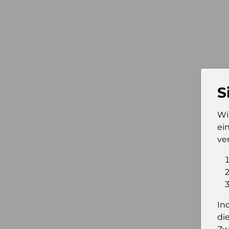
S
Wi
ei
ve
In
di