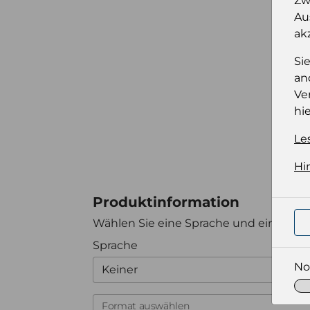
Zw
Au
ak
Si
an
Ve
hie
Le
Hi
Produktinformation
Wählen Sie eine Sprache und ein Forma
Sprache
No
Keiner
Format auswählen