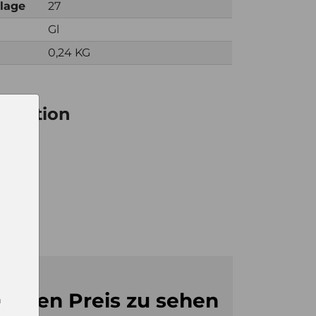
nlage
27
Gl
0,24 KG
ormation
6
1
06
m den Preis zu sehen
n