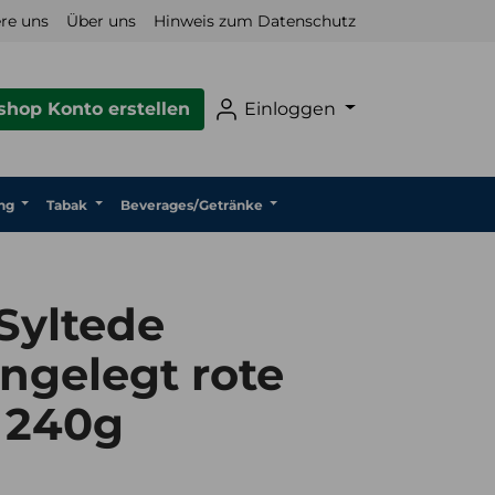
re uns
Über uns
Hinweis zum Datenschutz
hop Konto erstellen
Einloggen
ng
Tabak
Beverages/Getränke
Syltede
ngelegt rote
 240g