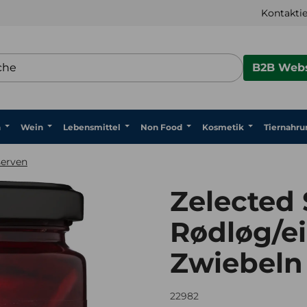
Kontaktie
B2B Webs
n
Wein
Lebensmittel
Non Food
Kosmetik
Tiernahru
erven
Zelected 
Rødløg/ei
Zwiebeln
22982