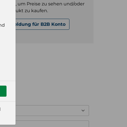
gt sein, um Preise zu sehen und/oder
es Produkt zu kaufen.
Anmeldung für B2B Konto
nd
l