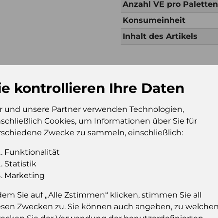
Anzahl VE pro Palette
Konsumeinheit
Inhalt des Artikels
Zusätzliche Inf
ie kontrollieren Ihre Daten
Verkaufseinheit (VE)
Kt
Verkaufseinheit pro
35
r und unsere Partner verwenden Technologien,
Palette
nschließlich Cookies, um Informationen über Sie für
rschiedene Zwecke zu sammeln, einschließlich:
Konsumeinheit
Gl
Stückzahl pro
21
Funktionalität
Palette
Statistik
Marketing
dem Sie auf „Alle Zstimmen“ klicken, stimmen Sie all
Einloggen u
esen Zwecken zu. Sie können auch angeben, zu welche