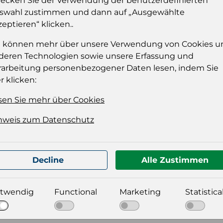
ecken Sie der Verwendung der benutzerdefinierten
Sie müssen eingelog
swahl zustimmen und dann auf „Ausgewählte
dies
zeptieren“ klicken..
Einloggen
e können mehr über unsere Verwendung von Cookies u
deren Technologien sowie unsere Erfassung und
rarbeitung personenbezogener Daten lesen, indem Sie
r klicken:
sen Sie mehr über Cookies
nweis zum Datenschutz
Decline
Alle Zustimmen
t für Ihre Produktdatei aus
twendig
Functional
Marketing
Statistica