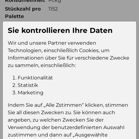
Konsumeinheit
Pckg
Stückzahl pro
1152
Palette
Sie kontrollieren Ihre Daten
Einloggen um den Preis zu
Wir und unsere Partner verwenden
sehen
Technologien, einschließlich Cookies, um
Informationen über Sie für verschiedene Zwecke
Sie müssen eingeloggt sein, um Preise zu
zu sammeln, einschließlich:
sehen und/oder dieses Produkt zu kaufen.
Funktionalität
Einloggen
Anmeldung für B2B Konto
Statistik
Marketing
Indem Sie auf „Alle Zstimmen“ klicken, stimmen
Sie all diesen Zwecken zu. Sie können auch
angeben, zu welchen Zwecken Sie der
Produktinformation
Verwendung der benutzerdefinierten Auswahl
zustimmen und dann auf „Ausgewählte
Wählen Sie eine Sprache und ein Format für