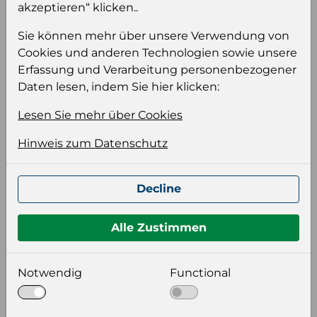
akzeptieren“ klicken..
Ihre Produktdatei aus
Sprache
Sie können mehr über unsere Verwendung von
Cookies und anderen Technologien sowie unsere
Keiner
Erfassung und Verarbeitung personenbezogener
Daten lesen, indem Sie hier klicken:
Format auswählen
Lesen Sie mehr über Cookies
Hinweis zum Datenschutz
Bildeinstellungen
wählen Sie eine Auflösung für Ihr Bild aus
Decline
Bildauflösung
Alle Zustimmen
Zusätzliche Produktinformationen
Notwendig
Functional
Optional weitere Produktinformationen zum
Download auswählen