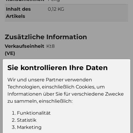
Inhalt des
0,12 KG
Artikels
Zusätzliche Information
Verkaufseinheit
Kt8
(VE)
Verkaufseinheit
96
Sie kontrollieren Ihre Daten
pro Palette
Konsumeinheit
Pckg
Wir und unsere Partner verwenden
Stückzahl pro
768
Technologien, einschließlich Cookies, um
Palette
Informationen über Sie für verschiedene Zwecke
zu sammeln, einschließlich:
Funktionalität
Einloggen um den Preis zu
Statistik
sehen
Marketing