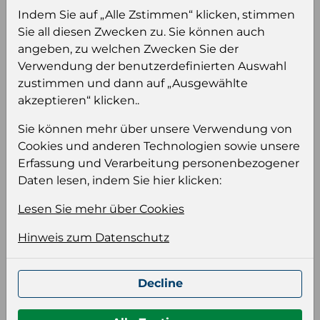
Sie müssen eingeloggt sein, um Preise zu
Indem Sie auf „Alle Zstimmen“ klicken, stimmen
sehen und/oder dieses Produkt zu kaufen.
Sie all diesen Zwecken zu. Sie können auch
angeben, zu welchen Zwecken Sie der
Einloggen
Anmeldung für B2B Konto
Verwendung der benutzerdefinierten Auswahl
zustimmen und dann auf „Ausgewählte
akzeptieren“ klicken..
Sie können mehr über unsere Verwendung von
Cookies und anderen Technologien sowie unsere
Produktinformation
Erfassung und Verarbeitung personenbezogener
Wählen Sie eine Sprache und ein Format für
Daten lesen, indem Sie hier klicken:
Ihre Produktdatei aus
Lesen Sie mehr über Cookies
Sprache
Hinweis zum Datenschutz
Keiner
Format auswählen
Decline