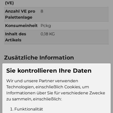
(VE)
Anzahl VE pro
8
Palettenlage
Konsumeinheit
Pckg
Inhalt des
0,18 KG
Artikels
Zusätzliche Information
Verkaufseinheit
Kt22
Sie kontrollieren Ihre Daten
(VE)
Verkaufseinheit
80
Wir und unsere Partner verwenden
pro Palette
Technologien, einschließlich Cookies, um
Konsumeinheit
Pckg
Informationen über Sie für verschiedene Zwecke
Stückzahl pro
1760
zu sammeln, einschließlich:
Palette
Funktionalität