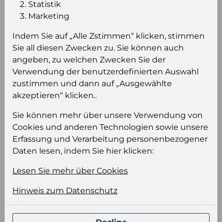
Statistik
Marketing
Einloggen um den Preis zu
sehen
Indem Sie auf „Alle Zstimmen“ klicken, stimmen
Sie all diesen Zwecken zu. Sie können auch
Sie müssen eingeloggt sein, um Preise zu
angeben, zu welchen Zwecken Sie der
sehen und/oder dieses Produkt zu kaufen.
Verwendung der benutzerdefinierten Auswahl
zustimmen und dann auf „Ausgewählte
Einloggen
Anmeldung für B2B Konto
akzeptieren“ klicken..
Sie können mehr über unsere Verwendung von
Cookies und anderen Technologien sowie unsere
Erfassung und Verarbeitung personenbezogener
Daten lesen, indem Sie hier klicken:
Produktinformation
Lesen Sie mehr über Cookies
Wählen Sie eine Sprache und ein Format für
Ihre Produktdatei aus
Hinweis zum Datenschutz
Sprache
Keiner