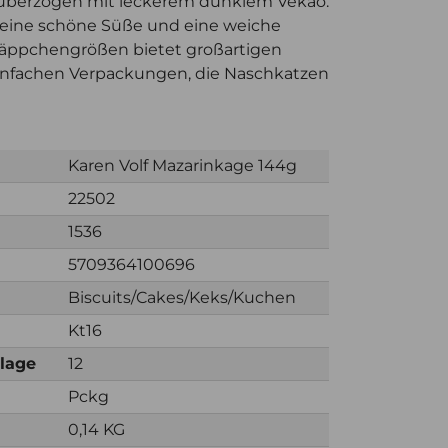
berzogen mit leckerem dunklem Vekao.
 eine schöne Süße und eine weiche
Häppchengrößen bietet großartigen
infachen Verpackungen, die Naschkatzen
Karen Volf Mazarinkage 144g
22502
1536
5709364100696
Biscuits/Cakes/Keks/Kuchen
Kt16
nlage
12
Pckg
0,14 KG