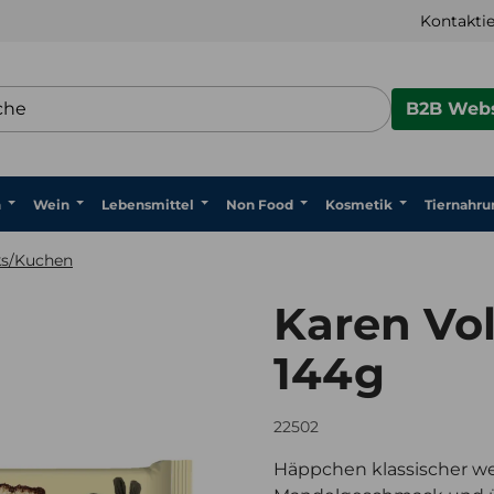
Kontaktie
B2B Webs
n
Wein
Lebensmittel
Non Food
Kosmetik
Tiernahru
ks/Kuchen
Karen Vo
144g
22502
Häppchen klassischer w