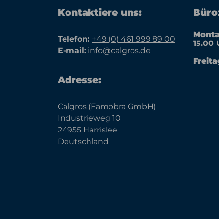
Kontaktiere uns:
Büroz
Monta
Telefon:
+49 (0) 461 999 89 00
15.00 
E-mail:
info@calgros.de
Freita
Adresse:
Calgros (Famobra GmbH)
Industrieweg 10
24955 Harrislee
Deutschland