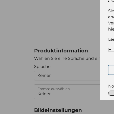
ak
Si
an
Ve
hie
Le
Hi
Produktinformation
Wählen Sie eine Sprache und ein Forma
Sprache
Keiner
No
Format auswählen
Bildeinstellungen