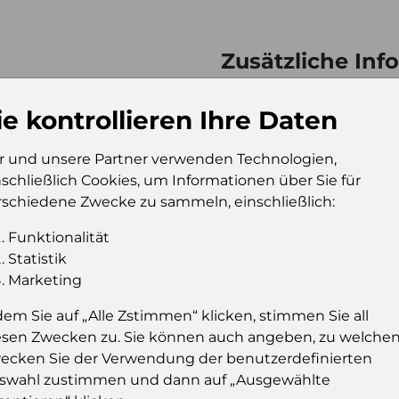
Zusätzliche Inf
Verkaufseinheit (VE)
Kt
ie kontrollieren Ihre Daten
Verkaufseinheit pro
96
Palette
r und unsere Partner verwenden Technologien,
Konsumeinheit
Pc
nschließlich Cookies, um Informationen über Sie für
Stückzahl pro
15
rschiedene Zwecke zu sammeln, einschließlich:
Palette
Funktionalität
Statistik
Marketing
Einloggen u
dem Sie auf „Alle Zstimmen“ klicken, stimmen Sie all
Sie müssen eingelog
esen Zwecken zu. Sie können auch angeben, zu welche
dies
ecken Sie der Verwendung der benutzerdefinierten
swahl zustimmen und dann auf „Ausgewählte
Einloggen