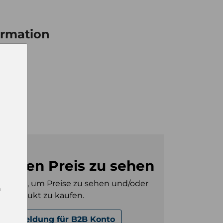
ormation
16
kg
36
m den Preis zu sehen
gt sein, um Preise zu sehen und/oder
n
es Produkt zu kaufen.
Anmeldung für B2B Konto