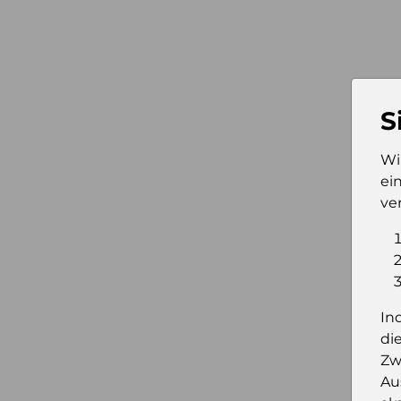
S
Wi
ei
ve
In
di
Zw
Au