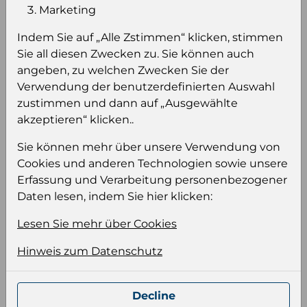
Einloggen um den Preis zu
Marketing
sehen
Indem Sie auf „Alle Zstimmen“ klicken, stimmen
Sie müssen eingeloggt sein, um Preise zu
Sie all diesen Zwecken zu. Sie können auch
sehen und/oder dieses Produkt zu kaufen.
angeben, zu welchen Zwecken Sie der
Verwendung der benutzerdefinierten Auswahl
Einloggen
Anmeldung für B2B Konto
zustimmen und dann auf „Ausgewählte
akzeptieren“ klicken..
Sie können mehr über unsere Verwendung von
Cookies und anderen Technologien sowie unsere
Erfassung und Verarbeitung personenbezogener
Produktinformation
Daten lesen, indem Sie hier klicken:
Wählen Sie eine Sprache und ein Format für
Lesen Sie mehr über Cookies
Ihre Produktdatei aus
Hinweis zum Datenschutz
Sprache
Keiner
Decline