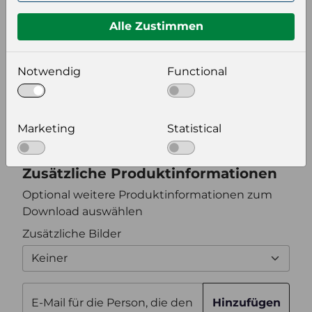
Format auswählen
Alle Zustimmen
Bildeinstellungen
Notwendig
Functional
wählen Sie eine Auflösung für Ihr Bild aus
Bildauflösung
Marketing
Statistical
Zusätzliche Produktinformationen
Optional weitere Produktinformationen zum
Download auswählen
Zusätzliche Bilder
Keiner
E-Mail für die Person, die den
Hinzufügen