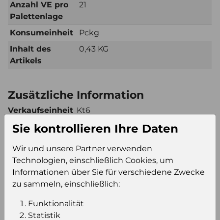
Anzahl VE pro
21
Palettenlage
Konsumeinheit
Pckg
Inhalt des
0,43 KG
Artikels
Zusätzliche Information
Verkaufseinheit
Kt6
(VE)
Sie kontrollieren Ihre Daten
Verkaufseinheit
189
pro Palette
Wir und unsere Partner verwenden
Technologien, einschließlich Cookies, um
Konsumeinheit
Pckg
Informationen über Sie für verschiedene Zwecke
Stückzahl pro
1134
zu sammeln, einschließlich:
Palette
Funktionalität
Statistik