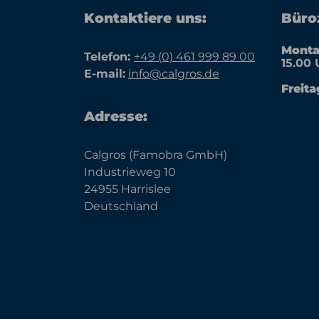
Kontaktiere uns:
Büroz
Monta
Telefon:
+49 (0) 461 999 89 00
15.00 
E-mail:
info@calgros.de
Freita
Adresse:
Calgros (Famobra GmbH)
Industrieweg 10
24955 Harrislee
Deutschland