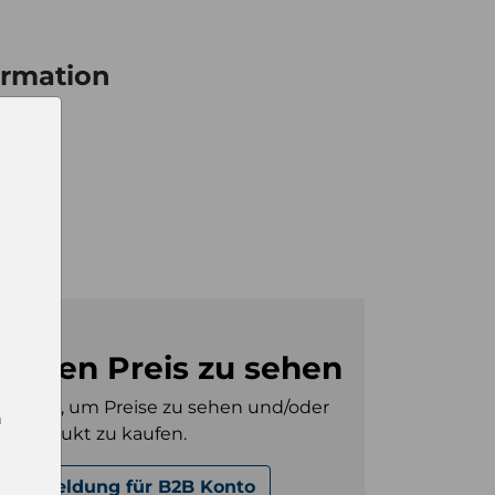
ormation
6
0
k
0
m den Preis zu sehen
gt sein, um Preise zu sehen und/oder
n
es Produkt zu kaufen.
Anmeldung für B2B Konto