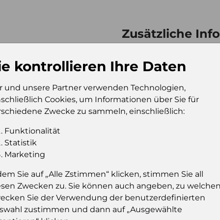
Zusätzliche Inf
Verkaufseinheit (VE)
Kt
ie kontrollieren Ihre Daten
Verkaufseinheit pro
12
Palette
r und unsere Partner verwenden Technologien,
Konsumeinheit
st
nschließlich Cookies, um Informationen über Sie für
Stückzahl pro
72
rschiedene Zwecke zu sammeln, einschließlich:
Palette
Funktionalität
Statistik
Marketing
Einloggen u
dem Sie auf „Alle Zstimmen“ klicken, stimmen Sie all
Sie müssen eingelog
esen Zwecken zu. Sie können auch angeben, zu welche
dies
ecken Sie der Verwendung der benutzerdefinierten
swahl zustimmen und dann auf „Ausgewählte
Einloggen