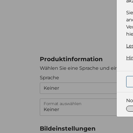
ak
Si
an
Ve
hie
Le
Hi
Produktinformation
Wählen Sie eine Sprache und ein Forma
Sprache
Keiner
No
Format auswählen
Bildeinstellungen