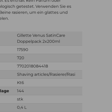
el. Es enthält kein Parfüm oder
tologisch getestet. Verwenden Sie es
Beine rasieren, um ein glattes und
elen.
Gillette Venus SatinCare
Doppelpack 2x200ml
17590
720
7702018084418
Shaving articles/Rasierer/Rasi
Kt6
nlage
144
stk
0,4 L