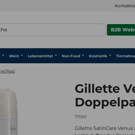
Kontaktie
B2B Webs
n
Wein
Lebensmittel
Non Food
Kosmetik
Tiernahru
rer/Rasi
Gillette 
Doppelpa
17590
Gillette SatinCare Venus