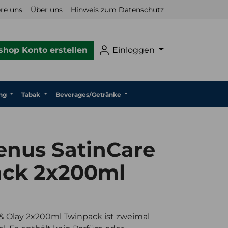
re uns
Über uns
Hinweis zum Datenschutz
hop Konto erstellen
Einloggen
ng
Tabak
Beverages/Getränke
Venus SatinCare
ck 2x200ml
 & Olay 2x200ml Twinpack ist zweimal