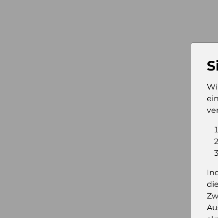
S
Wi
ei
ve
In
di
Zw
Au