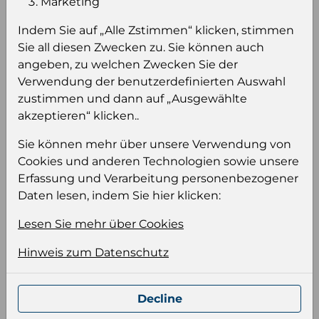
Marketing
sehen
Indem Sie auf „Alle Zstimmen“ klicken, stimmen
Sie müssen eingeloggt sein, um Preise zu
Sie all diesen Zwecken zu. Sie können auch
sehen und/oder dieses Produkt zu kaufen.
angeben, zu welchen Zwecken Sie der
Verwendung der benutzerdefinierten Auswahl
Einloggen
Anmeldung für B2B Konto
zustimmen und dann auf „Ausgewählte
akzeptieren“ klicken..
Sie können mehr über unsere Verwendung von
Cookies und anderen Technologien sowie unsere
Erfassung und Verarbeitung personenbezogener
Produktinformation
Daten lesen, indem Sie hier klicken:
Wählen Sie eine Sprache und ein Format für
Lesen Sie mehr über Cookies
Ihre Produktdatei aus
Sprache
Hinweis zum Datenschutz
Keiner
Decline
Format auswählen