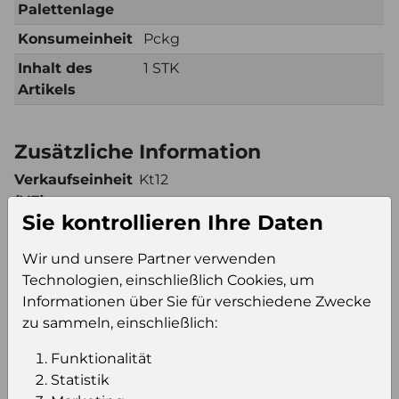
Palettenlage
Konsumeinheit
Pckg
Inhalt des
1 STK
Artikels
Zusätzliche Information
Verkaufseinheit
Kt12
(VE)
Sie kontrollieren Ihre Daten
Verkaufseinheit
280
pro Palette
Wir und unsere Partner verwenden
Konsumeinheit
Pckg
Technologien, einschließlich Cookies, um
Stückzahl pro
3360
Informationen über Sie für verschiedene Zwecke
Palette
zu sammeln, einschließlich:
Funktionalität
Statistik
Einloggen um den Preis zu