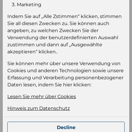
Einloggen um den Preis zu
Marketing
sehen
Indem Sie auf „Alle Zstimmen“ klicken, stimmen
Sie müssen eingeloggt sein, um Preise zu
Sie all diesen Zwecken zu. Sie können auch
sehen und/oder dieses Produkt zu kaufen.
angeben, zu welchen Zwecken Sie der
Verwendung der benutzerdefinierten Auswahl
Einloggen
Anmeldung für B2B Konto
zustimmen und dann auf „Ausgewählte
akzeptieren“ klicken..
Sie können mehr über unsere Verwendung von
Cookies und anderen Technologien sowie unsere
Erfassung und Verarbeitung personenbezogener
Produktinformation
Daten lesen, indem Sie hier klicken:
Wählen Sie eine Sprache und ein Format für
Lesen Sie mehr über Cookies
Ihre Produktdatei aus
Hinweis zum Datenschutz
Sprache
Keiner
Decline