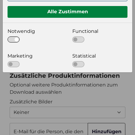
Format auswählen
Alle Zustimmen
Bildeinstellungen
Notwendig
Functional
wählen Sie eine Auflösung für Ihr Bild aus
Bildauflösung
Marketing
Statistical
Zusätzliche Produktinformationen
Optional weitere Produktinformationen zum
Download auswählen
Zusätzliche Bilder
Keiner
E-Mail für die Person, die den
Hinzufügen