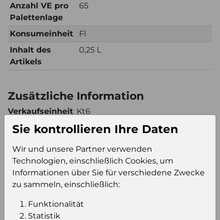
Anzahl VE pro
65
Palettenlage
Konsumeinheit
Fl
Inhalt des
0,25 L
Artikels
Zusätzliche Information
Verkaufseinheit
Kt6
(VE)
Sie kontrollieren Ihre Daten
Verkaufseinheit
260
pro Palette
Wir und unsere Partner verwenden
Technologien, einschließlich Cookies, um
Konsumeinheit
Fl
Informationen über Sie für verschiedene Zwecke
Stückzahl pro
1560
zu sammeln, einschließlich:
Palette
Funktionalität
Statistik