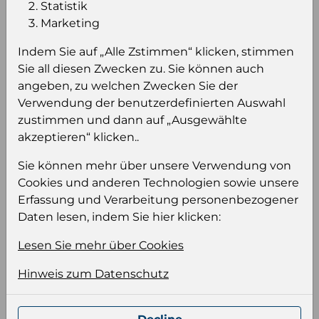
Statistik
Marketing
Einloggen um den Preis zu
sehen
Indem Sie auf „Alle Zstimmen“ klicken, stimmen
Sie all diesen Zwecken zu. Sie können auch
Sie müssen eingeloggt sein, um Preise zu
angeben, zu welchen Zwecken Sie der
sehen und/oder dieses Produkt zu kaufen.
Verwendung der benutzerdefinierten Auswahl
zustimmen und dann auf „Ausgewählte
Einloggen
Anmeldung für B2B Konto
akzeptieren“ klicken..
Sie können mehr über unsere Verwendung von
Cookies und anderen Technologien sowie unsere
Erfassung und Verarbeitung personenbezogener
Daten lesen, indem Sie hier klicken:
Produktinformation
Lesen Sie mehr über Cookies
Wählen Sie eine Sprache und ein Format für
Ihre Produktdatei aus
Hinweis zum Datenschutz
Sprache
Keiner