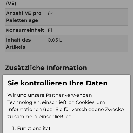
(VE)
Anzahl VE pro
64
Palettenlage
Konsumeinheit
Fl
Inhalt des
0,05 L
Artikels
Zusätzliche Information
Verkaufseinheit
Kt6
Sie kontrollieren Ihre Daten
(VE)
Verkaufseinheit
640
Wir und unsere Partner verwenden
pro Palette
Technologien, einschließlich Cookies, um
Konsumeinheit
Fl
Informationen über Sie für verschiedene Zwecke
Stückzahl pro
3840
zu sammeln, einschließlich:
Palette
Funktionalität