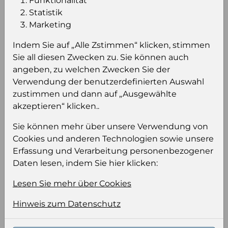
Funktionalität
Statistik
Marketing
Einloggen um den Preis zu
Indem Sie auf „Alle Zstimmen“ klicken, stimmen
sehen
Sie all diesen Zwecken zu. Sie können auch
angeben, zu welchen Zwecken Sie der
Sie müssen eingeloggt sein, um Preise zu
Verwendung der benutzerdefinierten Auswahl
sehen und/oder dieses Produkt zu kaufen.
zustimmen und dann auf „Ausgewählte
akzeptieren“ klicken..
Einloggen
Anmeldung für B2B Konto
Sie können mehr über unsere Verwendung von
Cookies und anderen Technologien sowie unsere
Erfassung und Verarbeitung personenbezogener
Daten lesen, indem Sie hier klicken:
Produktinformation
Lesen Sie mehr über Cookies
Wählen Sie eine Sprache und ein Format für
Hinweis zum Datenschutz
Ihre Produktdatei aus
Sprache