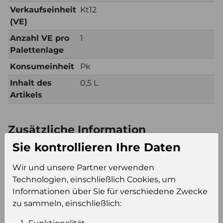
Verkaufseinheit
Kt12
(VE)
Anzahl VE pro
1
Palettenlage
Konsumeinheit
Pk
Inhalt des
0,5 L
Artikels
Zusätzliche Information
Sie kontrollieren Ihre Daten
Verkaufseinheit
Kt12
(VE)
Wir und unsere Partner verwenden
Verkaufseinheit
64
Technologien, einschließlich Cookies, um
pro Palette
Informationen über Sie für verschiedene Zwecke
Konsumeinheit
Pk
zu sammeln, einschließlich:
Stückzahl pro
768
Palette