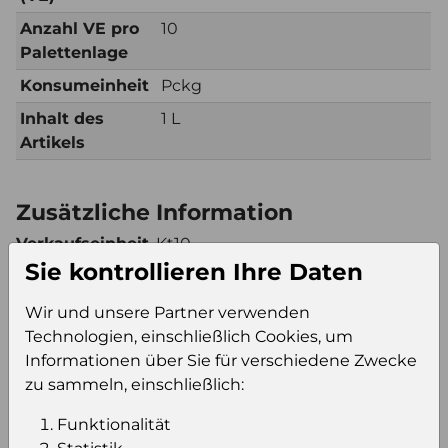
Anzahl VE pro
10
Palettenlage
Konsumeinheit
Pckg
Inhalt des
1 L
Artikels
Zusätzliche Information
Verkaufseinheit
Kt10
Sie kontrollieren Ihre Daten
(VE)
Verkaufseinheit
30
Wir und unsere Partner verwenden
pro Palette
Technologien, einschließlich Cookies, um
Konsumeinheit
Pckg
Informationen über Sie für verschiedene Zwecke
Stückzahl pro
300
zu sammeln, einschließlich:
Palette
Funktionalität