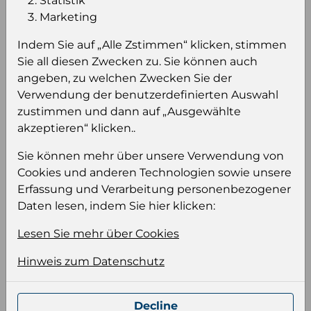
Statistik
Marketing
Einloggen um den Preis zu
sehen
Indem Sie auf „Alle Zstimmen“ klicken, stimmen
Sie all diesen Zwecken zu. Sie können auch
Sie müssen eingeloggt sein, um Preise zu
angeben, zu welchen Zwecken Sie der
sehen und/oder dieses Produkt zu kaufen.
Verwendung der benutzerdefinierten Auswahl
zustimmen und dann auf „Ausgewählte
Einloggen
Anmeldung für B2B Konto
akzeptieren“ klicken..
Sie können mehr über unsere Verwendung von
Cookies und anderen Technologien sowie unsere
Erfassung und Verarbeitung personenbezogener
Daten lesen, indem Sie hier klicken:
Produktinformation
Lesen Sie mehr über Cookies
Wählen Sie eine Sprache und ein Format für
Ihre Produktdatei aus
Hinweis zum Datenschutz
Sprache
Keiner
Decline