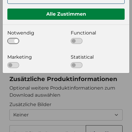
Format auswählen
Alle Zustimmen
Notwendig
Functional
Bildeinstellungen
wählen Sie eine Auflösung für Ihr Bild aus
Bildauflösung
Marketing
Statistical
Zusätzliche Produktinformationen
Optional weitere Produktinformationen zum
Download auswählen
Zusätzliche Bilder
Keiner