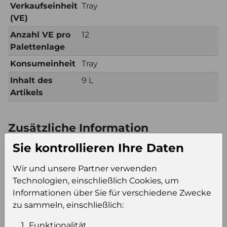
Verkaufseinheit
Tray
(VE)
Anzahl VE pro
12
Palettenlage
Konsumeinheit
Tray
Inhalt des
9 L
Artikels
Zusätzliche Information
Verkaufseinheit
Tray
Sie kontrollieren Ihre Daten
(VE)
Wir und unsere Partner verwenden
Verkaufseinheit
84
Technologien, einschließlich Cookies, um
pro Palette
Informationen über Sie für verschiedene Zwecke
Konsumeinheit
Tray
zu sammeln, einschließlich:
Stückzahl pro
84
Palette
Funktionalität