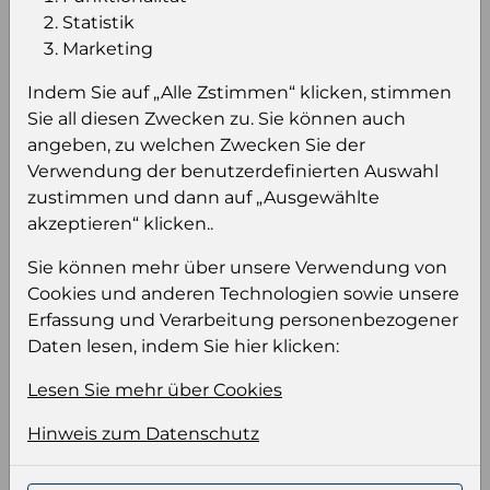
Statistik
Marketing
Einloggen um den Preis zu
Indem Sie auf „Alle Zstimmen“ klicken, stimmen
sehen
Sie all diesen Zwecken zu. Sie können auch
Sie müssen eingeloggt sein, um Preise zu
angeben, zu welchen Zwecken Sie der
sehen und/oder dieses Produkt zu kaufen.
Verwendung der benutzerdefinierten Auswahl
zustimmen und dann auf „Ausgewählte
Einloggen
Anmeldung für B2B Konto
akzeptieren“ klicken..
Sie können mehr über unsere Verwendung von
Cookies und anderen Technologien sowie unsere
Erfassung und Verarbeitung personenbezogener
Daten lesen, indem Sie hier klicken:
Produktinformation
Lesen Sie mehr über Cookies
Wählen Sie eine Sprache und ein Format für
Hinweis zum Datenschutz
Ihre Produktdatei aus
Sprache