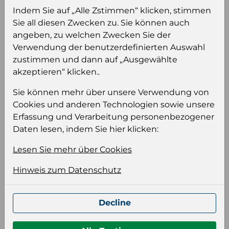
Sie müssen eingeloggt sein, um Preise zu
Indem Sie auf „Alle Zstimmen“ klicken, stimmen
sehen und/oder dieses Produkt zu kaufen.
Sie all diesen Zwecken zu. Sie können auch
angeben, zu welchen Zwecken Sie der
Einloggen
Anmeldung für B2B Konto
Verwendung der benutzerdefinierten Auswahl
zustimmen und dann auf „Ausgewählte
akzeptieren“ klicken..
Sie können mehr über unsere Verwendung von
Cookies und anderen Technologien sowie unsere
Produktinformation
Erfassung und Verarbeitung personenbezogener
Wählen Sie eine Sprache und ein Format für
Daten lesen, indem Sie hier klicken:
Ihre Produktdatei aus
Lesen Sie mehr über Cookies
Sprache
Hinweis zum Datenschutz
Keiner
Format auswählen
Decline