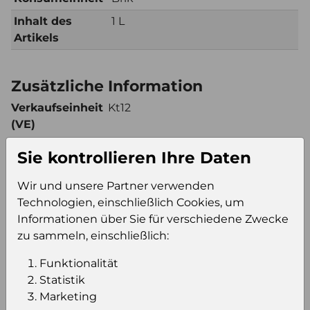
Inhalt des
1 L
Artikels
Zusätzliche Information
Verkaufseinheit
Kt12
(VE)
Verkaufseinheit
52
Sie kontrollieren Ihre Daten
pro Palette
Konsumeinheit
Brik
Wir und unsere Partner verwenden
Stückzahl pro
624
Technologien, einschließlich Cookies, um
Palette
Informationen über Sie für verschiedene Zwecke
zu sammeln, einschließlich:
Funktionalität
Einloggen um den Preis zu
Statistik
sehen
Marketing