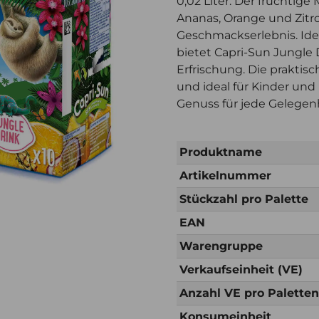
0,02 Liter. Der fruchtige
Ananas, Orange und Zitro
Geschmackserlebnis. Idea
bietet Capri-Sun Jungle 
Erfrischung. Die praktis
und ideal für Kinder un
Genuss für jede Gelegenh
Produktname
Artikelnummer
Stückzahl pro Palette
EAN
Warengruppe
Verkaufseinheit (VE)
Anzahl VE pro Palette
Konsumeinheit