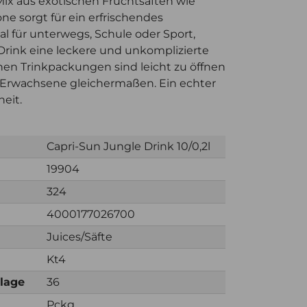
 Mix aus exotischen Fruchtsäften wie
ne sorgt für ein erfrischendes
l für unterwegs, Schule oder Sport,
Drink eine leckere und unkomplizierte
chen Trinkpackungen sind leicht zu öffnen
d Erwachsene gleichermaßen. Ein echter
eit.
Capri-Sun Jungle Drink 10/0,2l
19904
324
4000177026700
Juices/Säfte
Kt4
nlage
36
Pckg