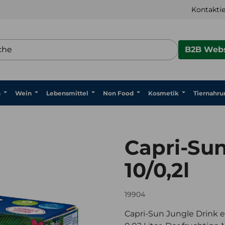
Kontaktie
B2B Webs
n
Wein
Lebensmittel
Non Food
Kosmetik
Tiernahru
Capri-Sun
10/0,2l
19904
Capri-Sun Jungle Drink e