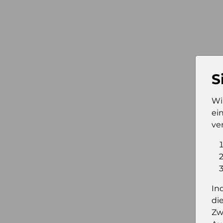
S
Wi
ei
ve
In
di
Zw