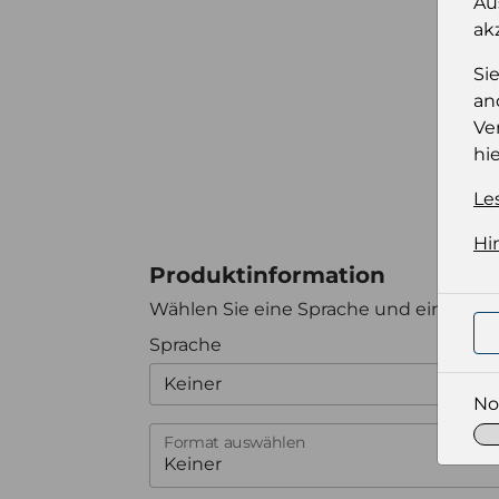
Au
ak
Si
an
Ve
hie
Le
Hi
Produktinformation
Wählen Sie eine Sprache und ein Forma
Sprache
Keiner
No
Format auswählen