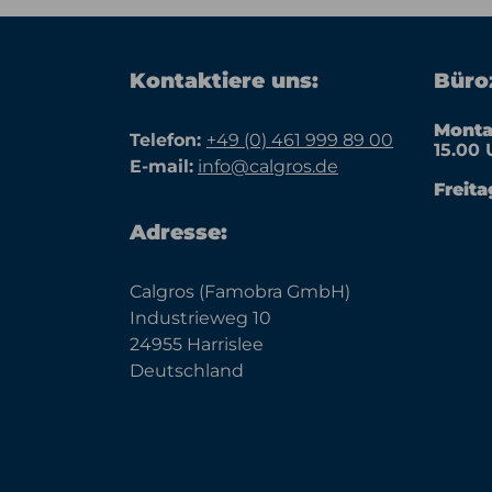
Kontaktiere uns:
Büroz
Monta
Telefon:
+49 (0) 461 999 89 00
15.00 
E-mail:
info@calgros.de
Freita
Adresse:
Calgros (Famobra GmbH)
Industrieweg 10
24955 Harrislee
Deutschland