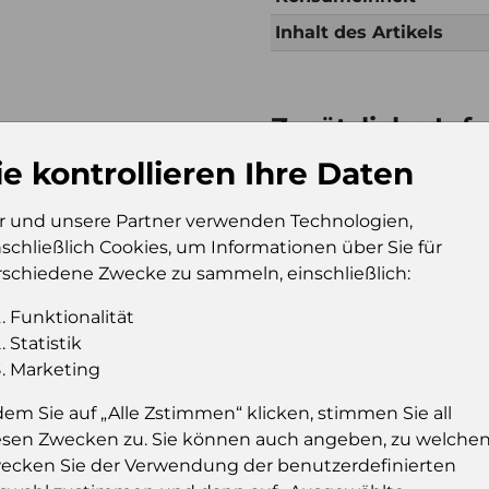
Inhalt des Artikels
Zusätzliche Inf
Verkaufseinheit (VE)
Kt
ie kontrollieren Ihre Daten
Verkaufseinheit pro
81
Palette
r und unsere Partner verwenden Technologien,
nschließlich Cookies, um Informationen über Sie für
Konsumeinheit
Pc
rschiedene Zwecke zu sammeln, einschließlich:
Stückzahl pro
32
Palette
Funktionalität
Statistik
Marketing
Einloggen u
dem Sie auf „Alle Zstimmen“ klicken, stimmen Sie all
esen Zwecken zu. Sie können auch angeben, zu welche
Sie müssen eingelog
ecken Sie der Verwendung der benutzerdefinierten
dies