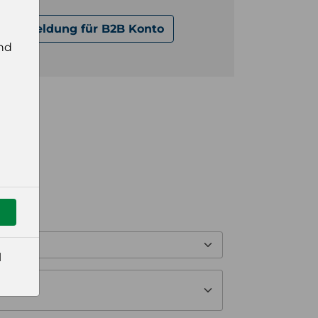
Anmeldung für B2B Konto
nd
l