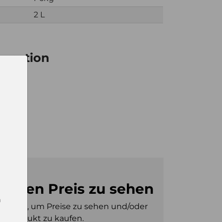
2 L
ormation
4
kg
4
m den Preis zu sehen
n
gt sein, um Preise zu sehen und/oder
es Produkt zu kaufen.