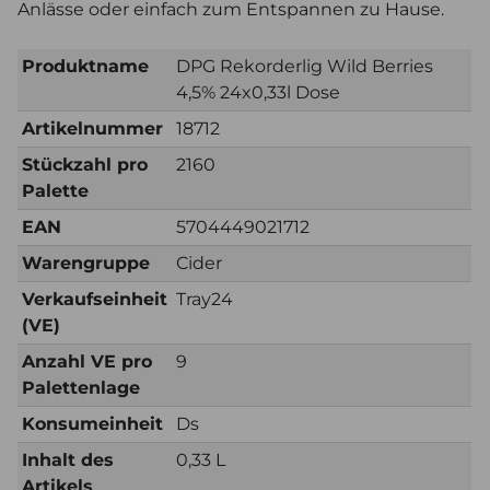
Anlässe oder einfach zum Entspannen zu Hause.
Produktname
DPG Rekorderlig Wild Berries
4,5% 24x0,33l Dose
Artikelnummer
18712
Stückzahl pro
2160
Palette
EAN
5704449021712
Warengruppe
Cider
Verkaufseinheit
Tray24
(VE)
Anzahl VE pro
9
Palettenlage
Konsumeinheit
Ds
Inhalt des
0,33 L
Artikels