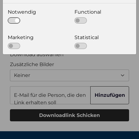
Notwendig
Functional
Bildauflösung
Zusätzliche Produktinformationen
Marketing
Statistical
Optional weitere Produktinformationen zum
Download auswählen
Zusätzliche Bilder
Keiner
E-Mail für die Person, die den
Hinzufügen
Link erhalten soll
Downloadlink Schicken