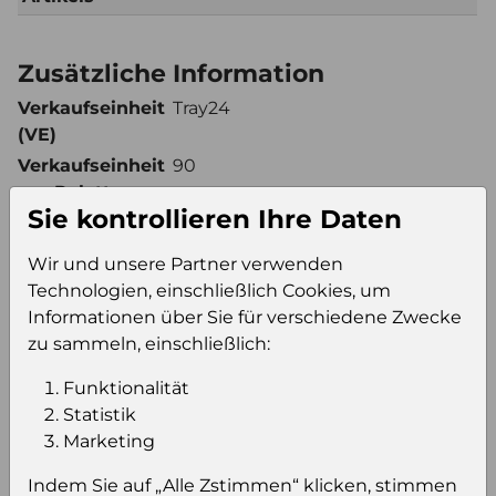
Zusätzliche Information
Verkaufseinheit
Tray24
(VE)
Verkaufseinheit
90
pro Palette
Sie kontrollieren Ihre Daten
Konsumeinheit
Ds
Stückzahl pro
2160
Wir und unsere Partner verwenden
Palette
Technologien, einschließlich Cookies, um
Informationen über Sie für verschiedene Zwecke
zu sammeln, einschließlich:
Einloggen um den Preis zu
Funktionalität
sehen
Statistik
Sie müssen eingeloggt sein, um Preise zu
Marketing
sehen und/oder dieses Produkt zu kaufen.
Indem Sie auf „Alle Zstimmen“ klicken, stimmen