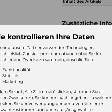
Inhalt des Artikels
Zusätzliche Inf
Verkaufseinheit (VE)
Tr
ie kontrollieren Ihre Daten
Verkaufseinheit pro
99
Palette
r und unsere Partner verwenden Technologien,
Konsumeinheit
Tr
nschließlich Cookies, um Informationen über Sie für
Stückzahl pro
99
rschiedene Zwecke zu sammeln, einschließlich:
Palette
Funktionalität
Statistik
Marketing
Einloggen u
dem Sie auf „Alle Zstimmen“ klicken, stimmen Sie all
esen Zwecken zu. Sie können auch angeben, zu welche
Sie müssen eingelog
ecken Sie der Verwendung der benutzerdefinierten
dies
swahl zustimmen und dann auf „Ausgewählte