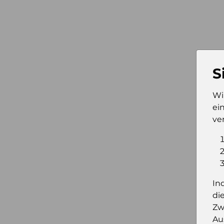
S
Wi
ei
ve
In
di
Zw
Au