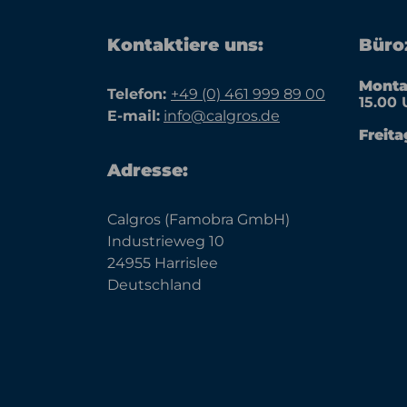
Kontaktiere uns:
Büroz
Monta
Telefon:
+49 (0) 461 999 89 00
15.00 
E-mail:
info@calgros.de
Freita
Adresse:
Calgros (Famobra GmbH)
Industrieweg 10
24955 Harrislee
Deutschland