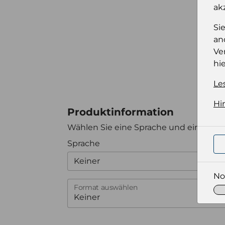
ak
Si
an
Ve
hie
Le
Hi
Produktinformation
Wählen Sie eine Sprache und ein Forma
Sprache
Keiner
No
Format auswählen