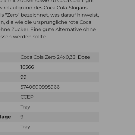
ola mit Zucker sowie zu Coca Cola Light
o wird aufgrund des Coca Cola-Slogans
als "Zero" bezeichnet, was darauf hinweist,
en, die wie die ursprüngliche rote Coca
ohne Zucker. Eine gute Alternative ohne
ssen werden sollte.
Coca Cola Zero 24x0,33l Dose
16566
99
5740600995966
CCEP
Tray
nlage
9
Tray