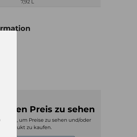
7,92 L
ormation
ay
ay
m den Preis zu sehen
n
gt sein, um Preise zu sehen und/oder
es Produkt zu kaufen.