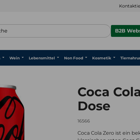
Kontaktie
B2B Webs
n
Wein
Lebensmittel
Non Food
Kosmetik
Tiernahru
Coca Cola
Dose
16566
Coca Cola Zero ist ein b