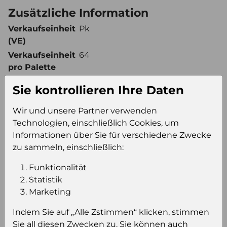
Zusätzliche Information
Verkaufseinheit
Pk
(VE)
Verkaufseinheit
64
pro Palette
Konsumeinheit
Pk
Sie kontrollieren Ihre Daten
Stückzahl pro
64
Palette
Wir und unsere Partner verwenden
Technologien, einschließlich Cookies, um
Informationen über Sie für verschiedene Zwecke
Einloggen um den Preis zu
zu sammeln, einschließlich:
sehen
Funktionalität
Sie müssen eingeloggt sein, um Preise zu
Statistik
sehen und/oder dieses Produkt zu kaufen.
Marketing
Indem Sie auf „Alle Zstimmen“ klicken, stimmen
Einloggen
Anmeldung für B2B Konto
Sie all diesen Zwecken zu. Sie können auch