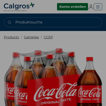
Einlogge
Konto erstellen
Produktsuche
Products
Getränke
CCEP