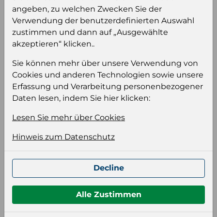
angeben, zu welchen Zwecken Sie der
Verwendung der benutzerdefinierten Auswahl
zustimmen und dann auf „Ausgewählte
akzeptieren“ klicken..
Produktinformation
Sie können mehr über unsere Verwendung von
Wählen Sie eine Sprache und ein Format für
Cookies und anderen Technologien sowie unsere
Ihre Produktdatei aus
Erfassung und Verarbeitung personenbezogener
Daten lesen, indem Sie hier klicken:
Sprache
Keiner
Lesen Sie mehr über Cookies
Hinweis zum Datenschutz
Format auswählen
Decline
Bildeinstellungen
Alle Zustimmen
wählen Sie eine Auflösung für Ihr Bild aus
Bildauflösung