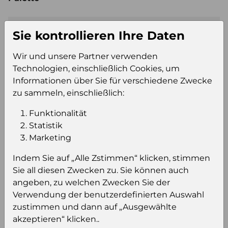
Sie kontrollieren Ihre Daten
Einloggen um den Preis zu
sehen
Wir und unsere Partner verwenden
Technologien, einschließlich Cookies, um
Sie müssen eingeloggt sein, um Preise zu
Informationen über Sie für verschiedene Zwecke
sehen und/oder dieses Produkt zu kaufen.
zu sammeln, einschließlich:
Einloggen
Anmeldung für B2B Konto
Funktionalität
Statistik
Marketing
Indem Sie auf „Alle Zstimmen“ klicken, stimmen
Sie all diesen Zwecken zu. Sie können auch
Produktinformation
angeben, zu welchen Zwecken Sie der
Wählen Sie eine Sprache und ein Format für
Verwendung der benutzerdefinierten Auswahl
Ihre Produktdatei aus
zustimmen und dann auf „Ausgewählte
akzeptieren“ klicken..
Sprache