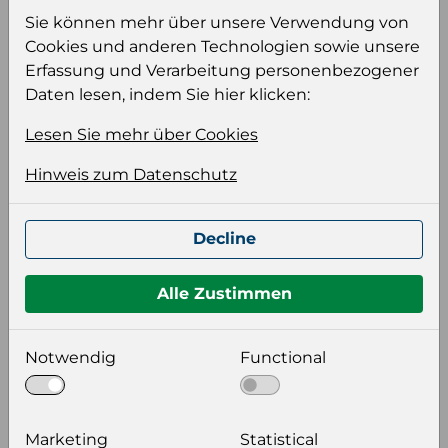
Sie können mehr über unsere Verwendung von
Keiner
Cookies und anderen Technologien sowie unsere
Erfassung und Verarbeitung personenbezogener
Format auswählen
Daten lesen, indem Sie hier klicken:
Lesen Sie mehr über Cookies
Bildeinstellungen
Hinweis zum Datenschutz
wählen Sie eine Auflösung für Ihr Bild aus
Bildauflösung
Decline
Alle Zustimmen
Zusätzliche Produktinformationen
Optional weitere Produktinformationen zum
Notwendig
Functional
Download auswählen
Zusätzliche Bilder
Keiner
Marketing
Statistical