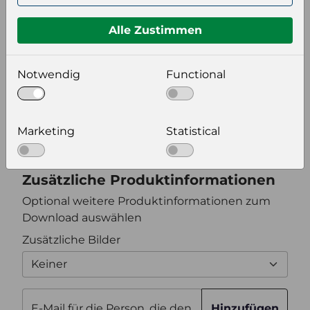
Format auswählen
Alle Zustimmen
Bildeinstellungen
Notwendig
Functional
wählen Sie eine Auflösung für Ihr Bild aus
Bildauflösung
Marketing
Statistical
Zusätzliche Produktinformationen
Optional weitere Produktinformationen zum
Download auswählen
Zusätzliche Bilder
Keiner
E-Mail für die Person, die den
Hinzufügen