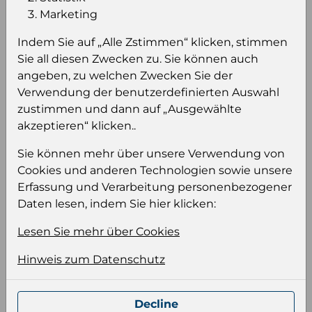
Einloggen um den Preis zu
Marketing
sehen
Indem Sie auf „Alle Zstimmen“ klicken, stimmen
Sie müssen eingeloggt sein, um Preise zu
Sie all diesen Zwecken zu. Sie können auch
sehen und/oder dieses Produkt zu kaufen.
angeben, zu welchen Zwecken Sie der
Verwendung der benutzerdefinierten Auswahl
Einloggen
Anmeldung für B2B Konto
zustimmen und dann auf „Ausgewählte
akzeptieren“ klicken..
Sie können mehr über unsere Verwendung von
Cookies und anderen Technologien sowie unsere
Erfassung und Verarbeitung personenbezogener
Daten lesen, indem Sie hier klicken:
Produktinformation
Wählen Sie eine Sprache und ein Format für
Lesen Sie mehr über Cookies
Ihre Produktdatei aus
Hinweis zum Datenschutz
Sprache
Keiner
Decline