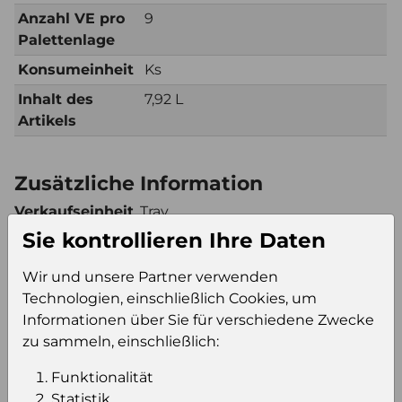
Anzahl VE pro
9
Palettenlage
Konsumeinheit
Ks
Inhalt des
7,92 L
Artikels
Zusätzliche Information
Verkaufseinheit
Tray
(VE)
Sie kontrollieren Ihre Daten
Verkaufseinheit
99
Wir und unsere Partner verwenden
pro Palette
Technologien, einschließlich Cookies, um
Konsumeinheit
Ks
Informationen über Sie für verschiedene Zwecke
Stückzahl pro
99
zu sammeln, einschließlich:
Palette
Funktionalität
Statistik