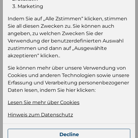
Einloggen um den Preis zu
Marketing
sehen
Indem Sie auf „Alle Zstimmen“ klicken, stimmen
Sie müssen eingeloggt sein, um Preise zu
Sie all diesen Zwecken zu. Sie können auch
sehen und/oder dieses Produkt zu kaufen.
angeben, zu welchen Zwecken Sie der
Verwendung der benutzerdefinierten Auswahl
Einloggen
Anmeldung für B2B Konto
zustimmen und dann auf „Ausgewählte
akzeptieren“ klicken..
Sie können mehr über unsere Verwendung von
Cookies und anderen Technologien sowie unsere
Erfassung und Verarbeitung personenbezogener
Daten lesen, indem Sie hier klicken:
Produktinformation
Wählen Sie eine Sprache und ein Format für
Lesen Sie mehr über Cookies
Ihre Produktdatei aus
Hinweis zum Datenschutz
Sprache
Keiner
Decline