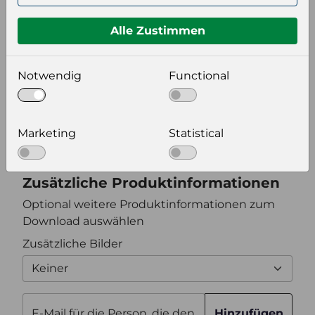
Format auswählen
Alle Zustimmen
Bildeinstellungen
Notwendig
Functional
wählen Sie eine Auflösung für Ihr Bild aus
Bildauflösung
Marketing
Statistical
Zusätzliche Produktinformationen
Optional weitere Produktinformationen zum
Download auswählen
Zusätzliche Bilder
Keiner
E-Mail für die Person, die den
Hinzufügen