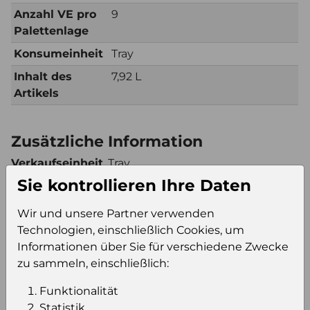
Anzahl VE pro
9
Palettenlage
Konsumeinheit
Tray
Inhalt des
7,92 L
Artikels
Zusätzliche Information
Verkaufseinheit
Tray
(VE)
Sie kontrollieren Ihre Daten
Verkaufseinheit
90
Wir und unsere Partner verwenden
pro Palette
Technologien, einschließlich Cookies, um
Konsumeinheit
Tray
Informationen über Sie für verschiedene Zwecke
Stückzahl pro
90
zu sammeln, einschließlich:
Palette
Funktionalität
Statistik