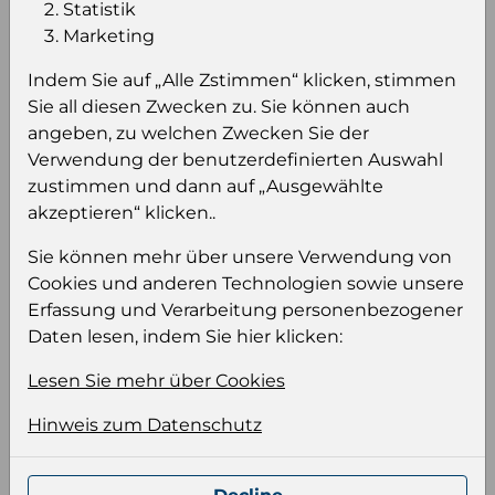
Statistik
Marketing
Einloggen um den Preis zu
sehen
Indem Sie auf „Alle Zstimmen“ klicken, stimmen
Sie all diesen Zwecken zu. Sie können auch
Sie müssen eingeloggt sein, um Preise zu
angeben, zu welchen Zwecken Sie der
sehen und/oder dieses Produkt zu kaufen.
Verwendung der benutzerdefinierten Auswahl
zustimmen und dann auf „Ausgewählte
Einloggen
Anmeldung für B2B Konto
akzeptieren“ klicken..
Sie können mehr über unsere Verwendung von
Cookies und anderen Technologien sowie unsere
Erfassung und Verarbeitung personenbezogener
Daten lesen, indem Sie hier klicken:
Produktinformation
Lesen Sie mehr über Cookies
Wählen Sie eine Sprache und ein Format für
Ihre Produktdatei aus
Hinweis zum Datenschutz
Sprache
Keiner