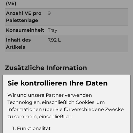
(VE)
Anzahl VE pro
9
Palettenlage
Konsumeinheit
Tray
Inhalt des
7,92 L
Artikels
Zusätzliche Information
Verkaufseinheit
Tray
Sie kontrollieren Ihre Daten
(VE)
Verkaufseinheit
63
Wir und unsere Partner verwenden
pro Palette
Technologien, einschließlich Cookies, um
Konsumeinheit
Tray
Informationen über Sie für verschiedene Zwecke
Stückzahl pro
63
zu sammeln, einschließlich:
Palette
Funktionalität