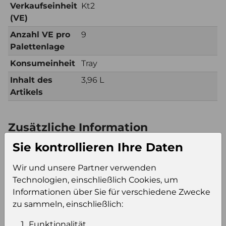
Verkaufseinheit
Kt2
(VE)
Anzahl VE pro
9
Palettenlage
Konsumeinheit
Tray
Inhalt des
3,96 L
Artikels
Zusätzliche Information
Verkaufseinheit
Kt2
Sie kontrollieren Ihre Daten
(VE)
Wir und unsere Partner verwenden
Verkaufseinheit
49
Technologien, einschließlich Cookies, um
pro Palette
Informationen über Sie für verschiedene Zwecke
Konsumeinheit
Tray
zu sammeln, einschließlich:
Stückzahl pro
99
Palette
Funktionalität