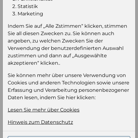
Statistik
Marketing
Einloggen um den Preis zu
Indem Sie auf „Alle Zstimmen“ klicken, stimmen
sehen
Sie all diesen Zwecken zu. Sie können auch
Sie müssen eingeloggt sein, um Preise zu
angeben, zu welchen Zwecken Sie der
sehen und/oder dieses Produkt zu kaufen.
Verwendung der benutzerdefinierten Auswahl
zustimmen und dann auf „Ausgewählte
Einloggen
Anmeldung für B2B Konto
akzeptieren“ klicken..
Sie können mehr über unsere Verwendung von
Cookies und anderen Technologien sowie unsere
Erfassung und Verarbeitung personenbezogener
Daten lesen, indem Sie hier klicken:
Produktinformation
Lesen Sie mehr über Cookies
Wählen Sie eine Sprache und ein Format für
Hinweis zum Datenschutz
Ihre Produktdatei aus
Sprache