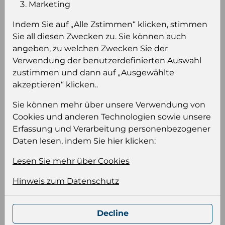
Einloggen um den Preis zu
Marketing
sehen
Indem Sie auf „Alle Zstimmen“ klicken, stimmen
Sie müssen eingeloggt sein, um Preise zu
Sie all diesen Zwecken zu. Sie können auch
sehen und/oder dieses Produkt zu kaufen.
angeben, zu welchen Zwecken Sie der
Verwendung der benutzerdefinierten Auswahl
Einloggen
Anmeldung für B2B Konto
zustimmen und dann auf „Ausgewählte
akzeptieren“ klicken..
Sie können mehr über unsere Verwendung von
Cookies und anderen Technologien sowie unsere
Erfassung und Verarbeitung personenbezogener
Produktinformation
Daten lesen, indem Sie hier klicken:
Wählen Sie eine Sprache und ein Format für
Lesen Sie mehr über Cookies
Ihre Produktdatei aus
Hinweis zum Datenschutz
Sprache
Keiner
Decline