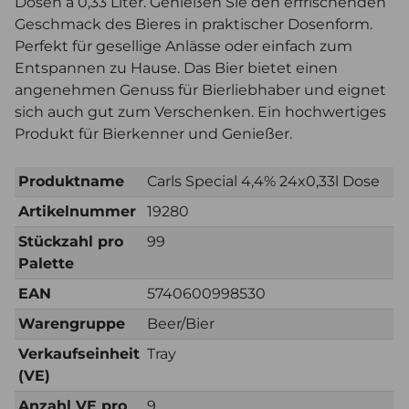
Dosen à 0,33 Liter. Genießen Sie den erfrischenden
Geschmack des Bieres in praktischer Dosenform.
Perfekt für gesellige Anlässe oder einfach zum
Entspannen zu Hause. Das Bier bietet einen
angenehmen Genuss für Bierliebhaber und eignet
sich auch gut zum Verschenken. Ein hochwertiges
Produkt für Bierkenner und Genießer.
Produktname
Carls Special 4,4% 24x0,33l Dose
Artikelnummer
19280
Stückzahl pro
99
Palette
EAN
5740600998530
Warengruppe
Beer/Bier
Verkaufseinheit
Tray
(VE)
Anzahl VE pro
9