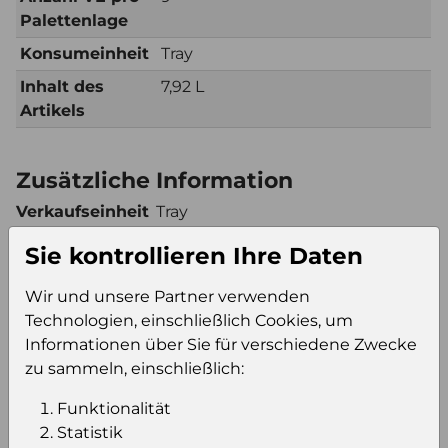
Palettenlage
Konsumeinheit
Tray
Inhalt des
7,92 L
Artikels
Zusätzliche Information
Verkaufseinheit
Tray
(VE)
Sie kontrollieren Ihre Daten
Verkaufseinheit
99
pro Palette
Wir und unsere Partner verwenden
Konsumeinheit
Tray
Technologien, einschließlich Cookies, um
Stückzahl pro
99
Informationen über Sie für verschiedene Zwecke
Palette
zu sammeln, einschließlich:
Funktionalität
Statistik