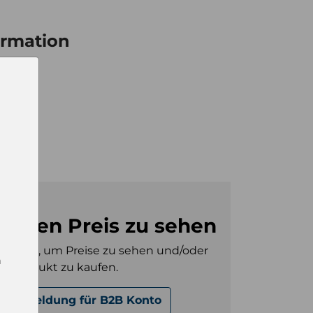
ormation
ay
8
ay
8
m den Preis zu sehen
gt sein, um Preise zu sehen und/oder
n
es Produkt zu kaufen.
Anmeldung für B2B Konto