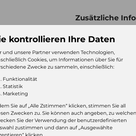
Zusätzliche Inf
Verkaufseinheit (VE)
Tr
Verkaufseinheit pro
10
ie kontrollieren Ihre Daten
Palette
Konsumeinheit
Tr
r und unsere Partner verwenden Technologien,
nschließlich Cookies, um Informationen über Sie für
Stückzahl pro
10
rschiedene Zwecke zu sammeln, einschließlich:
Palette
Funktionalität
Statistik
Marketing
Einloggen u
dem Sie auf „Alle Zstimmen“ klicken, stimmen Sie all
Sie müssen eingelog
esen Zwecken zu. Sie können auch angeben, zu welche
dies
ecken Sie der Verwendung der benutzerdefinierten
swahl zustimmen und dann auf „Ausgewählte
Einloggen
zeptieren“ klicken..