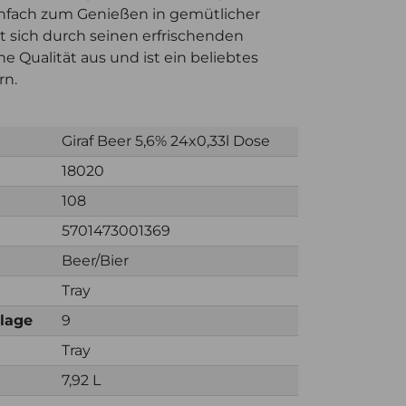
einfach zum Genießen in gemütlicher
et sich durch seinen erfrischenden
 Qualität aus und ist ein beliebtes
rn.
Giraf Beer 5,6% 24x0,33l Dose
18020
108
5701473001369
Beer/Bier
Tray
nlage
9
Tray
7,92 L