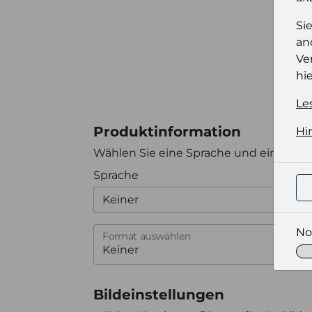
Si
an
Ve
hie
Le
Produktinformation
Hi
Wählen Sie eine Sprache und ein Forma
Sprache
Keiner
No
Format auswählen
Bildeinstellungen