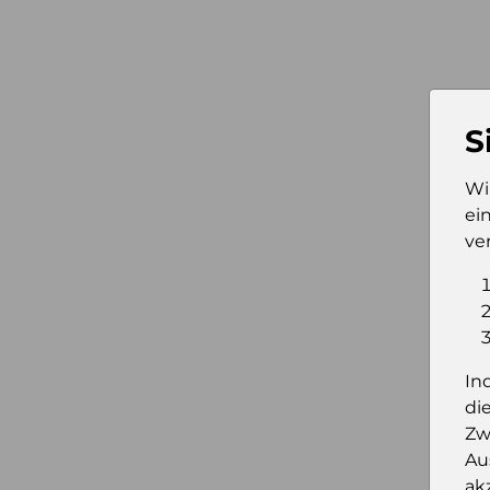
S
Wi
ei
ve
In
di
Zw
Au
ak