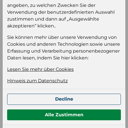
angeben, zu welchen Zwecken Sie der
Verwendung der benutzerdefinierten Auswahl
zustimmen und dann auf „Ausgewählte
akzeptieren“ klicken..
Produktinformation
Sie können mehr über unsere Verwendung von
Wählen Sie eine Sprache und ein Format für
Cookies und anderen Technologien sowie unsere
Ihre Produktdatei aus
Erfassung und Verarbeitung personenbezogener
Daten lesen, indem Sie hier klicken:
Sprache
Keiner
Lesen Sie mehr über Cookies
Hinweis zum Datenschutz
Format auswählen
Decline
Bildeinstellungen
Alle Zustimmen
wählen Sie eine Auflösung für Ihr Bild aus
Bildauflösung