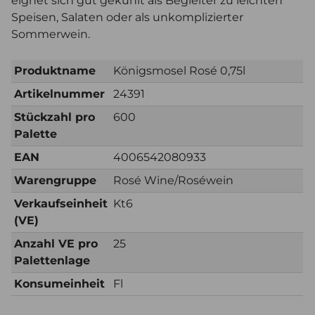
eignet sich gut gekühlt als Begleiter zu leichten
Speisen, Salaten oder als unkomplizierter
Sommerwein.
Produktname
Königsmosel Rosé 0,75l
Artikelnummer
24391
Stückzahl pro
600
Palette
EAN
4006542080933
Warengruppe
Rosé Wine/Roséwein
Verkaufseinheit
Kt6
(VE)
Anzahl VE pro
25
Palettenlage
Konsumeinheit
Fl