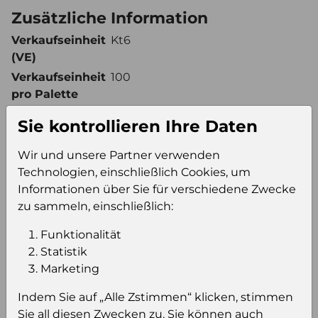
Zusätzliche Information
Verkaufseinheit
Kt6
(VE)
Verkaufseinheit
100
pro Palette
Konsumeinheit
Fl
Sie kontrollieren Ihre Daten
Stückzahl pro
600
Palette
Wir und unsere Partner verwenden
Technologien, einschließlich Cookies, um
Informationen über Sie für verschiedene Zwecke
Einloggen um den Preis zu
zu sammeln, einschließlich:
sehen
Funktionalität
Sie müssen eingeloggt sein, um Preise zu
Statistik
sehen und/oder dieses Produkt zu kaufen.
Marketing
Indem Sie auf „Alle Zstimmen“ klicken, stimmen
Einloggen
Anmeldung für B2B Konto
Sie all diesen Zwecken zu. Sie können auch