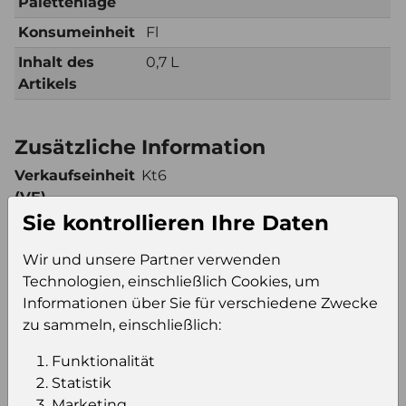
Palettenlage
Konsumeinheit
Fl
Inhalt des
0,7 L
Artikels
Zusätzliche Information
Verkaufseinheit
Kt6
(VE)
Sie kontrollieren Ihre Daten
Verkaufseinheit
100
pro Palette
Wir und unsere Partner verwenden
Konsumeinheit
Fl
Technologien, einschließlich Cookies, um
Stückzahl pro
600
Informationen über Sie für verschiedene Zwecke
Palette
zu sammeln, einschließlich:
Funktionalität
Statistik
Einloggen um den Preis zu
Marketing