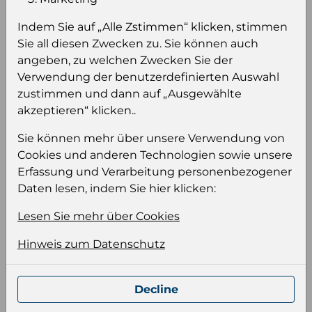
sehen
Indem Sie auf „Alle Zstimmen“ klicken, stimmen
Sie müssen eingeloggt sein, um Preise zu
Sie all diesen Zwecken zu. Sie können auch
sehen und/oder dieses Produkt zu kaufen.
angeben, zu welchen Zwecken Sie der
Verwendung der benutzerdefinierten Auswahl
Einloggen
Anmeldung für B2B Konto
zustimmen und dann auf „Ausgewählte
akzeptieren“ klicken..
Sie können mehr über unsere Verwendung von
Cookies und anderen Technologien sowie unsere
Erfassung und Verarbeitung personenbezogener
Produktinformation
Daten lesen, indem Sie hier klicken:
Wählen Sie eine Sprache und ein Format für
Ihre Produktdatei aus
Lesen Sie mehr über Cookies
Sprache
Hinweis zum Datenschutz
Keiner
Decline
Format auswählen