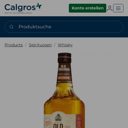
Einlogge
Konto erstellen
Produktsuche
Products
Spirituosen
Whisky