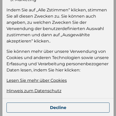
sehen
Indem Sie auf „Alle Zstimmen“ klicken, stimmen
Sie müssen eingeloggt sein, um Preise zu
Sie all diesen Zwecken zu. Sie können auch
sehen und/oder dieses Produkt zu kaufen.
angeben, zu welchen Zwecken Sie der
Verwendung der benutzerdefinierten Auswahl
Einloggen
Anmeldung für B2B Konto
zustimmen und dann auf „Ausgewählte
akzeptieren“ klicken..
Sie können mehr über unsere Verwendung von
Cookies und anderen Technologien sowie unsere
Erfassung und Verarbeitung personenbezogener
Produktinformation
Daten lesen, indem Sie hier klicken:
Wählen Sie eine Sprache und ein Format für
Ihre Produktdatei aus
Lesen Sie mehr über Cookies
Sprache
Hinweis zum Datenschutz
Keiner
Decline
Format auswählen