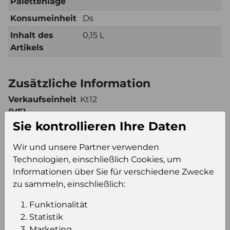
Palettenlage
Konsumeinheit
Ds
Inhalt des
0,15 L
Artikels
Zusätzliche Information
Verkaufseinheit
Kt12
(VE)
Sie kontrollieren Ihre Daten
Verkaufseinheit
156
pro Palette
Wir und unsere Partner verwenden
Konsumeinheit
Ds
Technologien, einschließlich Cookies, um
Stückzahl pro
1872
Informationen über Sie für verschiedene Zwecke
Palette
zu sammeln, einschließlich:
Funktionalität
Statistik
Einloggen um den Preis zu
Marketing